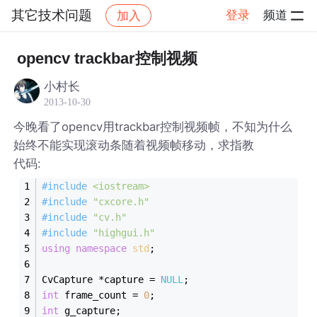
其它技术问题
登录
频道
加入
帖子详情
社区
其它技术问题
opencv trackbar控制视频
小村长
2013-10-30
今晚看了opencv用trackbar控制视频帧，不知为什么
始终不能实现滚动条随着视频帧移动，求指教
代码:
#
include
<iostream>
#
include
"cxcore.h"
#
include
"cv.h"
#
include
"highgui.h"
using
namespace
std
;
CvCapture *capture = 
NULL
;
int
 frame_count = 
0
;
int
 g_capture;