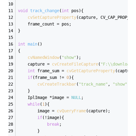
void
track_change
(
int
 pos)
{
cvSetCaptureProperty
(capture, CV_CAP_PROP_PO
	frame_count = pos;
}
int
main
()
{
cvNamedWindow
(
"show"
);
	capture = 
cvCreateFileCapture
(
"F:\\download\
int
 frame_sum = 
cvGetCaptureProperty
(capture
if
(frame_sum != 
0
){
cvCreateTrackbar
(
"track_name"
, 
"show"
, &
	}
	IplImage *image = 
NULL
;
while
(
1
){
		image = 
cvQueryFrame
(capture);
if
(!image){
break
;
		}