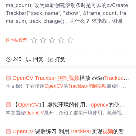
me_count); 改为重新创建滚动条时是可以的cvCreate
Trackbar("track_name", "show", &frame_count, fra
me_sum, track_change);，为什么？ 求指教，谢谢
给本帖投票
245
回复
打赏
OpenCV
Trac
kbar
控制
视频
播放 cvSet
Trac
kbar
Po
本文探讨了在使用
OpenCV
的
Trac
kbar
控制
视频
播放时遇
到的问题，即`cvSet
Trac
kbar
Pos`可能导致
视频
画面长时间
静止。通过分析，发现可能的原因是`on
Trac
kbar
Slide`回调
【
OpenCV
1】虚拟环境的使用、
opencv
的使用、图像和
函数中未正确设置`capture`的当前帧数，进而造成捕获帧数
固定。目前推测是`cvSet
Trac
kbar
Pos`与`on
Trac
kbar
Slide`
本文围绕
OpenCV
展开，介绍了虚拟环境使用、机器视觉
相互调用导致的内存溢出问题，但尚未找到确切解决方
概念。重点讲解图像
视频
的加载显示，如用imread读取图
案。
片、imwrite保存图片；
视频
采集用cv2.VideoCapture，录制
OpenCV
课后练习-利用
Trac
kBar
实现
视频
的暂停与播放
用VideoWriter。还提及
控制
鼠标响应及
Trac
kbar
控件的创