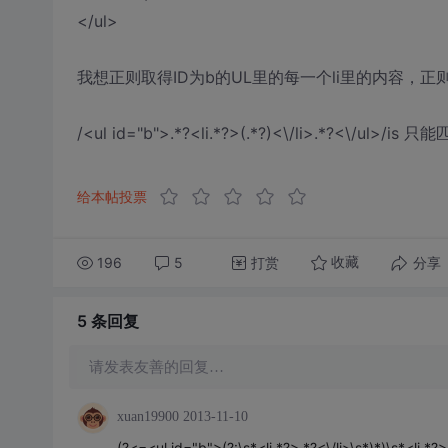
</ul>
我想正则取得ID为b的UL里的每一个li里的内容，正
/<ul id="b">.*?<li.*?>(.*?)<\/li>.*?<\/ul>
给本帖投票
196
5
打赏
分享
收藏
5 条
回复
请发表友善的回复…
xuan19900
2013-11-10
(?<=<ul id="b">(?:\s*<li.*?>.*?<\/li>\s*)*)