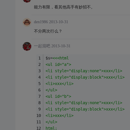
能力有限，看其他高手有妙招不。
den1986
2013-10-31
不分两次行么？
一起混吧
2013-10-31
$s=
<<<html
<ul id="a">
<li style="display:none">xxx</li>
<li style="display:block">xxx</li>
<li>xxx</li>
</ul>
<ul id="b">
<li style="display:none">xxx</li>
<li style="display:block">xxx</li>
<li>xxx</li>
</ul>
html;