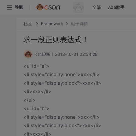
全部
Ada助手
导航
社区
Framework
帖子详情
求一段正则表达式！
2013-10-31 02:54:28
den1986
<ul id="a">
<li style="display:none">xxx</li>
<li style="display:block">xxx</li>
<li>xxx</li>
</ul>
<ul id="b">
<li style="display:none">xxx</li>
<li style="display:block">xxx</li>
<li>xxx</li>