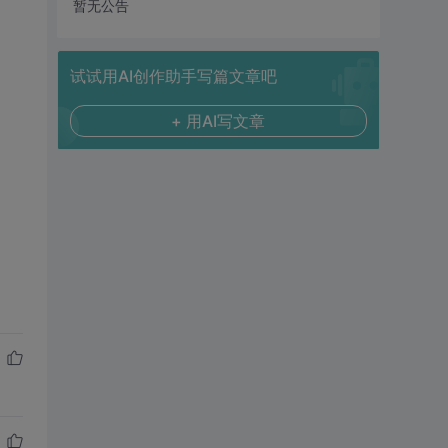
暂无公告
试试用AI创作助手写篇文章吧
+ 用AI写文章