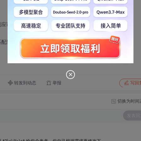
则应该怎么写？
/is 只能匹配到第一个li里的内容
转发到动态
举报
写回
切换为时间
发表回
\s*<li.*?>(.*?)<\/li>\s* 给你个参考，你自己根据需求再修改下