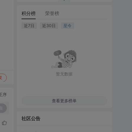
积分榜
荣誉榜
近7日
近30日
至今
暂无数据
复
正序
查看更多榜单
复
社区公告