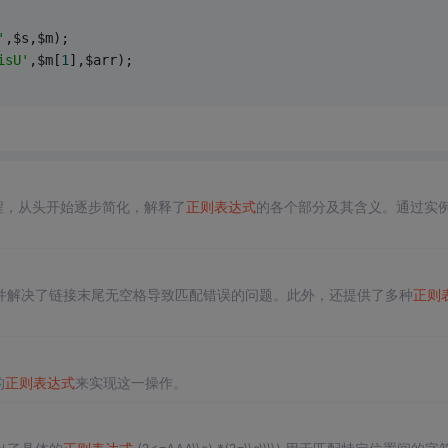
'
,$s,$m);
isU'
,$m[
1
],$arr);
程，从头开始逐步简化，解释了
正则表达式
的各个部分及其含义。通过实
并解决了链接末尾无空格导致匹配错误的问题。此外，还提供了多种
正则
的
正则表达式
来实现这一操作。