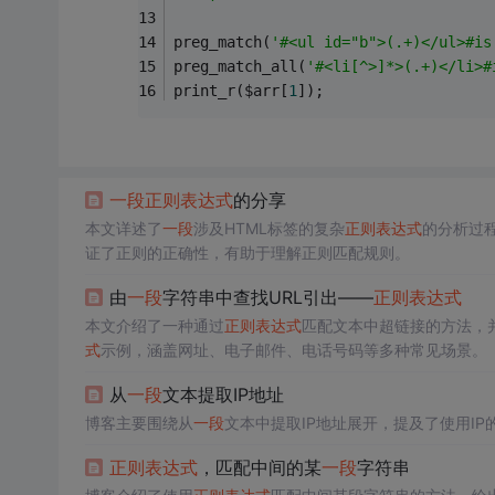
preg_match(
'#<ul id="b">(.+)</ul>#is
preg_match_all(
'#<li[^>]*>(.+)</li>#
print_r($arr[
1
]);
一段
正则表达式
的分享
本文详述了
一段
涉及HTML标签的复杂
正则表达式
的分析过
证了正则的正确性，有助于理解正则匹配规则。
由
一段
字符串中查找URL引出——
正则表达式
本文介绍了一种通过
正则表达式
匹配文本中超链接的方法，
式
示例，涵盖网址、电子邮件、电话号码等多种常见场景。
从
一段
文本提取IP地址
博客主要围绕从
一段
文本中提取IP地址展开，提及了使用IP
正则表达式
，匹配中间的某
一段
字符串