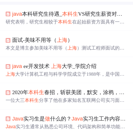
java
本科研究生待遇_
本科生
VS研究生薪资对比！差别这么大？
研究表明，研究生相较于
本科生
在起始薪资方面具有一定
优势。2019年的数据显示，研究生的平均薪资为8777元，
而
本科生
为5999元。不同地区和行业的薪资存在差异，一
面试-美味不用等（
上海
）
线城市的薪资普遍较高。
本文是博主参加美味不用等（
上海
）测试工程师面试的详
细过程记录，包括面试流程、问题回顾及公司简介。面试
分为两轮，涉及测试基础知识、Linux命令、SQL、Seleniu
java
ee开发技术
上海
大学_学院介绍
m等方面的问题，面试官友好且专业。
上海
大学计算机工程与科学学院成立于1988年，是中国首
批计算机学院之一。学院现拥有教职工114名，其中专任教
师83名，具有博士学位的教师79名。目前在校学生1645
2020年
本科生
春招，斩获美团，默安，涂鸦，腾讯，阿里等offer
人，包括
本科生
、硕士研究生及博士研究生。学院由两个
系、一个本科实验中心、五个研究中心等组成，提供计算
一位大三
本科生
分享了他在多家知名互联网公司实习面试
机科学与技术、智能科学与技术等多个本科及研究生专
的经历，包括美团、腾讯、阿里等，并详细记录了面试题
业。
目和技术考察点。
Java
实习生是
做
什么的？
Java
实习生工作内容，不得不服
Java
实习生通常从熟悉公司环境、代码架构和简单功能实
现开始，通过实际项目加深对
Java
编程技术的理解。在实