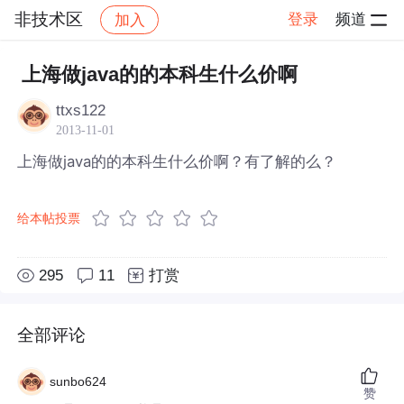
非技术区
登录
频道
加入
帖子详情
社区
非技术区
上海做java的的本科生什么价啊
ttxs122
2013-11-01
上海做java的的本科生什么价啊？有了解的么？
给本帖投票
295
11
打赏
全部评论
sunbo624
赞