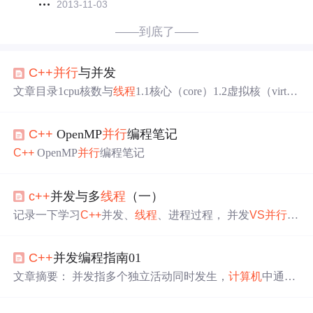
2013-11-03
——到底了——
C++
并行
与并发
文章目录1cpu核数与
线程
1.1核心（core）1.2虚拟核（virtua
l core）2进程、
线程
、并发、
并行
2.1定义2.2区别3
C++
与
并行
并发3.1
c++
与并发3.2
c++
与cpu
并行
3.3
c++
与GPU
并行
C++
OpenMP
并行
编程笔记
写在前面的话：这篇文章借鉴了很多文章，csdn填转载需
要很多链接，我这里被迫写成原创，借鉴文章都给出链
C++
OpenMP
并行
编程笔记
接，如有侵权请联系我 1cpu核数与
线程
1.1核心（core）
一
开
始，每个物理 cpu 上只有一个核心（a single core），
对操作系统而言，也就是同一时刻只能运行一个进程/线
c++
并发与多
线程
（一）
记录一下学习
C++
并发、
线程
、进程过程， 并发
VS
并行
并发：有两个或两个以上的任务（独立的活动），同时发
生（进行）， 或者说**一个程序同时执行多个独立任务*
C++
并发编程指南01
*。
并行
：顾名思义，同一时刻，可以同时处理多个操
作，强调的是
开
始时间。 之前的
计算机
是单核CPU，同一
文章摘要： 并发指多个独立活动同时发生，
计算机
中通过
时刻只能
实现
一个任务：由操作系统调度，每秒钟进行多
任务切换（单核）或硬件
并行
（多核）
实现
。并发方式分
次所i为的“任务切换”（第一个任务10ms、快速切换到下一
为多进程（独立内存、通信
开
销大）和多
线程
（共享内