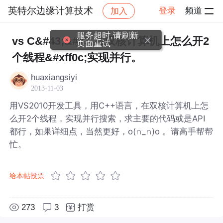
英特尔边缘计算技术
登录
频道
加入
帖子详情
社区
英特尔边缘计算技术
服务超时,请刷新
vs C&#43;&#43;在双核计算机上怎么开2
页面重试
个线程&#xff0c;实现并行。
huaxiangsiyi
2013-11-03
用VS2010开发工具，用C++语言，在双核计算机上怎
么开2个线程，实现并行搜索，求主要的代码或是API
都行，如果详细点，当然更好，o(∩_∩)o 。请高手帮帮
忙。
给本帖投票
273
3
打赏