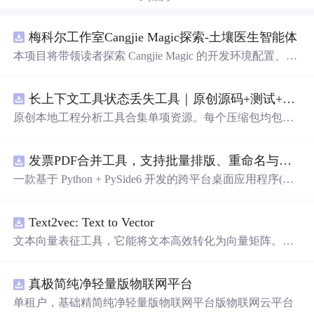
梅科尔工作室Cangjie Magic探索-土壤医生智能体
本项目将带领读者探索 Cangjie Magic 的开发环境配置、智
能体构建方法，并通过土壤医生智能体这一实际应用案
例，展示其在农业领域的强大潜力。
长上下文工具状态丢失工具｜原创源码+测试+离线报告
原创本地工程分析工具合集单项资源。每个压缩包均包含
完整 JavaScript/Node.js 源码、3 项自动化测试、可复现合
成示例、离线 HTML/JSON/SVG 报告、1080×720 真实运
发票PDF合并工具，支持批量排版、重命名与查重（源码附安装部署教程）
行效果图、README、运行说明、功能清单、MIT License
及原创授权声明。Node.js 18+ 可直接运行，零第三方运行
一款基于 Python + PySide6 开发的跨平台桌面应用程序(支
依赖，适合开发者进行工程预检、质量审查和交付复核。
持windows和macos)，专门用于将多张发票 PDF 文件合并
排版成指定格式。软件支持多种布局方式，可满足不同场
Text2vec: Text to Vector
景下的发票 软件架构 前端框架: PySide6 (Qt 跨平台 GUI 框
架) PDF 处理: PyMuPDF (fitz) 编程语言: Python 3 打包工具:
文本向量表征工具，它能将文本高效转化为向量矩阵。该
PyInstaller 功能特性 支持拖拽导入 PDF 文件，亦可点击"添
工具支持Word2Vec、RankBM25、Sentence-BERT、CoSEN
加"按钮选择文件 布局自定义：可以从1x1到10x10的范围
T等多种文本表征和文本相似度计算模型，且具备即插即
内自由选择排版布局
双
模式处理：普通模式（保留PDF矢
真极简纯净轻量版物联网平台
用的特性。
量信息和发票监制章）、图像模式（高精度图片转换） 打
单租户，基础精简纯净轻量版物联网平台版物联网云平台
印顺序：支持按列表顺序、开票日期、开票金额三种方式