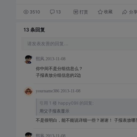
3510
13
打赏
分
收藏
13 条
回复
请发表友善的回复…
熙风
2013-11-08
你中间不是分组信息么？
子报表放分组信息的2边
yourname386
2013-11-08
引用 1 楼 happy09li 的回复:
用父子报表显示
不是很明白，能不能说详细一些？谢谢！ 子报表放哪
熙风
2013-11-08