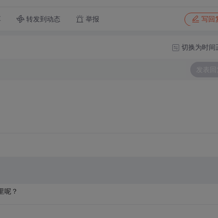
转发到动态
举报
享
写回
切换为时间
发表回
里呢？