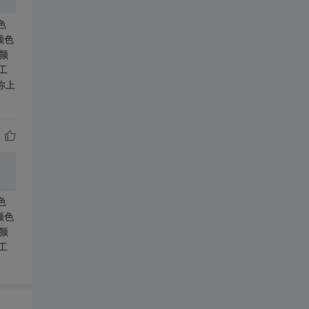
色
颜色
 颜
工
 你上
色
颜色
 颜
工