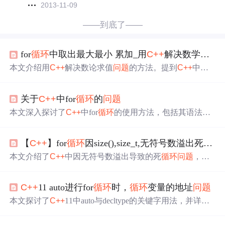
2013-11-09
——到底了——
for
循环
中取出最大最小 累加_用
C++
解决数学中的数论
本文介绍用
C++
解决数论求值
问题
的方法。提到
C++
中常
用的for、while和do - while
循环
，通过多个例题展示如何运
用这些
循环
及递归算法解决最值、最大公因数、分解质因
关于
C++
中for
循环
的
问题
数等数论
问题
，体现将数论求值
问题
转化为算法
问题
的思
路。
本文深入探讨了
C++
中for
循环
的使用方法，包括其语法结
构和内部工作原理，并通过实例展示了如何正确使用for
循
环
以及避免常见的陷阱。重点分析了一个具体的for
循环
实
【
C++
】for
循环
因size(),size_t,无符号数溢出死
循环
例，解释了其背后的逻辑和执行过程。
本文介绍了
C++
中因无符号数溢出导致的死
循环
问题
，特
别是涉及for
循环
和size()函数时。讨论了有符号数到无符号
数转换的规则，并通过三个案例分析了可能导致死
循环
的
C++
11 auto进行for
循环
时，
循环
变量的地址
问题
原因，包括for
循环
误用unsigned、int变unsigned以及无符号
size()溢出。强调了正确处理无符号整型size_type在减1时防
本文探讨了
C++
11中auto与decltype的关键字用法，并详细
止溢出的重要性。
对比了两者之间的区别。同时，通过实例介绍了在for
循环
中使用auto时，
循环
变量是否加引用的不同效果。