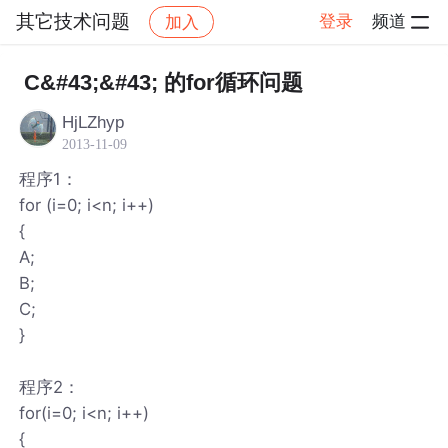
其它技术问题
登录
频道
加入
帖子详情
社区
其它技术问题
C&#43;&#43; 的for循环问题
HjLZhyp
2013-11-09
程序1：
for (i=0; i<n; i++)
{
A;
B;
C;
}
程序2：
for(i=0; i<n; i++)
{