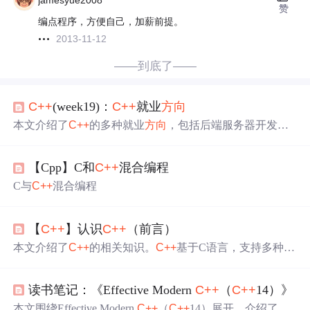
jamesyue2008
赞
编点程序，方便自己，加薪前提。
2013-11-12
——到底了——
C++
(week19)：
C++
就业
方向
本文介绍了
C++
的多种就业
方向
，包括后端服务器开发、
自动驾驶、计算机视觉、音视频开发等。不同
方向
对学
历、技能要求不同，如后端服务器开发有学历门槛，上位
【Cpp】C和
C++
混合编程
机软件开发本科即可。部分
方向
工作强度大，如游戏开发
和军工软件开发，也有加班少的
方向
，如金融量化应用开
C与
C++
混合编程
发。
【
C++
】认识
C++
（前言）
本文介绍了
C++
的相关知识。
C++
基于C语言，支持多种程
序设计。其发展有多个版本，主流是
C++
98和
C++
11。
C+
+
在操作系统、服务器端、游戏等多领域应用广泛。学习
C
读书笔记：《Effective Modern
C++
（
C++
14）》
++
可分四个层次，建议多总结、写博客、常看书、勤刷
题。
本文围绕Effective Modern
C++
（
C++
14）展开，介绍了类