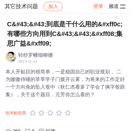
其它技术问题
登录
频道
加入
帖子详情
社区
其它技术问题
C&#43;&#43;到底是干什么用的&#xff0c;
有哪些方向用到C&#43;&#43;&#xff08;集
思广益&#xff09;
轻纱罗幔细柳腰
2013-11-12
本人开贴目的很简单，一是稳固自己的职业规划， 二
为嗷嗷待哺的莘莘学子门拨开云雾，为将来的工作定好
一个方向免的坠入彀中（狄仁杰看多了学会了俩字彀跟
夤），关于这个题目，元芳你怎么看的？
给本帖投票