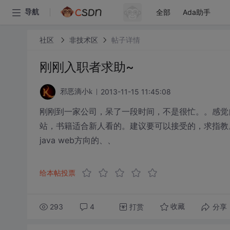
全部
Ada助手
导航
社区
非技术区
帖子详情
刚刚入职者求助~
2013-11-15 11:45:08
邪恶滴小k
刚刚到一家公司，呆了一段时间，不是很忙。。感觉
站，书籍适合新人看的。建议要可以接受的，求指教
java web方向的、、
给本帖投票
293
4
打赏
分享
收藏