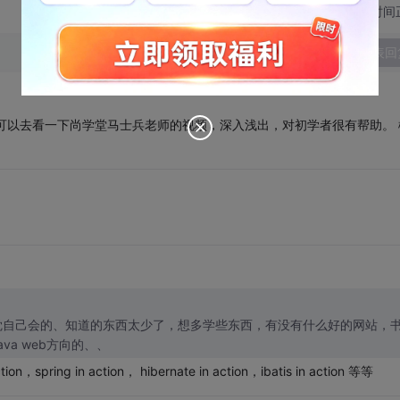
切换为时间
发表回
，可以去看一下尚学堂马士兵老师的视频，深入浅出，对初学者很有帮助。 
觉自己会的、知道的东西太少了，想多学些东西，有没有什么好的网站，
a web方向的、、
g in action， hibernate in action，ibatis in action 等等