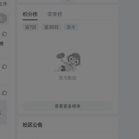
正序
积分榜
荣誉榜
复
近7日
近30日
至今
楼
暂无数据
查看更多榜单
书
社区公告