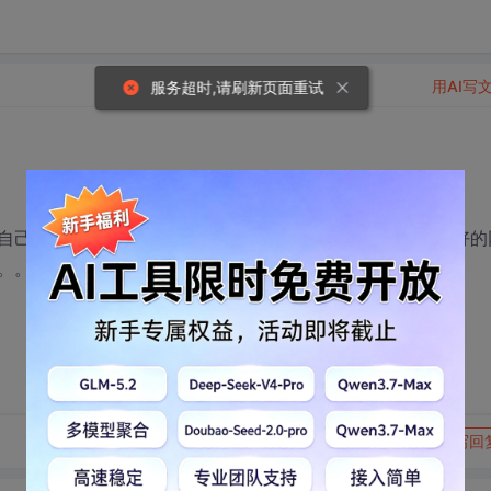
用AI写
服务超时,请刷新页面重试
自己会的、知道的东西太少了，想多学些东西，有没有什么好的
。。
转发到动态
举报
写回