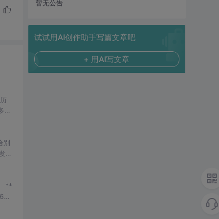
暂无公告
试试用AI创作助手写篇文章吧
+ 用AI写文章
简历
多，
里面
给别
发、
权限
品，
 **
F6。