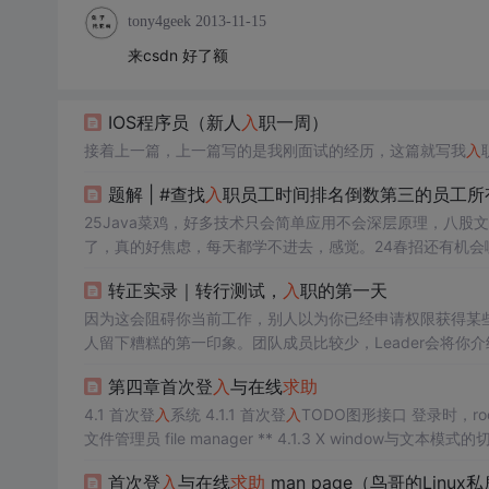
tony4geek
2013-11-15
来csdn 好了额
IOS程序员（新人
入
职一周）
接着上一篇，上一篇写的是我刚面试的经历，这篇就写我
入
题解 | #查找
入
职员工时间排名倒数第三的员工所
25Java菜鸡，好多技术只会简单应用不会深层原理，八
了，真的好焦虑，每天都学不进去，感觉。24春招还有机会
收到的offer 也不满意，只有一个比较满意的offer。
转正实录｜转行测试，
入
职的第一天
有，lc75题，hot100，华子OD招聘，昇腾爆火赛道，构
因为这会阻碍你当前工作，别人以为你已经申请权限获得某
人留下糟糕的第一印象。团队成员比较少，Leader会将
运维。有不懂的自己先总结整理，集中时间去问，而不是有
第四章首次登
入
与在线
求助
申请，按照别人提供的资料，半个小时还处理不了，就及时
则有利于你熟悉业务需求。
4.1 首次登
入
系统 4.1.1 首次登
入
TODO图形接口 登录时，r
文件管理员 file manager ** 4.1.3 X window与文本模式的
一般图形界面为F1。如果你默认以命令行环境进
入
，在命令行.
首次登
入
与在线
求助
man page（鸟哥的Linux