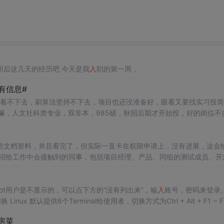
职后这几天的经历吧 今天是我
入
职的第一周，
有信息#
股文看不下去，刷算法坚持不下去，项目也还没准备好，眼看又要找实习投
嘛，人文社科类专业，双非本，985硕，秋招后期才开始投，好的岗位不
如果出一道完全没做过的，就面试那十来分钟，菜鸟我根本写不出来，lc的题单
建领先的AI算力基座，年限不限，欢迎咨询和交流。
些文档资料，并且看完了，但实际一直卡在权限申请上，没有进展，这会
你介绍给工作中会接触到的同事，包括项目经理、产品、同组的测试成员、开
一个问题就问一次，这会打断别人的测试思路。例如，第一天上班，有些
求助
吧。多阅读同事给你分享的文档，熟悉工作流程，业务需求等。而产
oot用户是不显示的，可以点下方的“没有列出来”，输
入
账号，密码来登录。
切换 Linux 默认提供6个Terminal给使用者，切换方式为Ctrl + Alt + F1 ~ 
..
私房菜