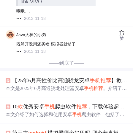
bbk VIVO
哦哦。。
2013-11-18
Java大神的小弟
赞
既然开发用还买啥 模拟器就够了
2013-11-18
——到底了——
【25年6月高性价比高通骁龙安卓
手机
推荐
】教父级安卓
本文是2025年6月高通骁龙处理器安卓
手机
推荐
。介绍了18
款
手机
，按需求分为重度使用党、轻巧便携型、综合旗舰
款
三类。分析各
款
手机
性能、续航、拍照等特点及价格，
10
款
优秀安卓
手机
爬虫软件
推荐
，下载体验超乎想象！
助新手选到适合自己的高性价比安卓
手机
。
本文介绍了如何选择和使用安卓
手机
爬虫软件，包括了解
其功能、考虑的因素（如功能、数据支持、价格等）、下
载安装注意事项、学习和应用技巧，以及
推荐
了几
款
常用
第三方
android
模拟器哪个好用吗,哪个安卓模拟器好用？6