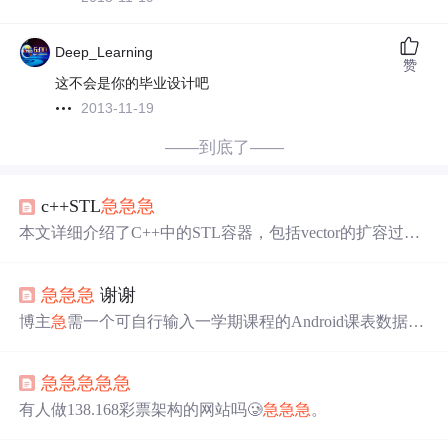
Deep_Learning
赞
这不会是你的毕业设计吧
2013-11-19
——到底了——
c++STL
急
急
急
本文详细介绍了C++中的STL容器，包括vector的扩容过程
和常用操作，如size/empty,clear,begin/end,front/back,push_bac
k/pop_back。还提到了其他容器如queue,priority_queue,stack,
急
急
急
谢谢
deque,set和map的基本用法和特性，如队列的push/pop,优先
队列的top,栈的push/pop,deque的双端操作，以及set和map的
博主
急
需一个可自行输入一学期课程的Android课表数据
插入、查找、删除等操作。
库，希望有人能提供。
急
急
急
急
急
有人做138.168彩票架构的网站吗🥲
急
急
急
。