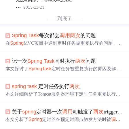
无法帮到你了，等待大神进来吧
2013-11-23
——到底了——
Spring
Task
每次都会
调用
两次
的问题
在
Spring
MVC项目中遇到定时任务被重复执行的问题，经
排查为Tomcat配置不当所致。具体表现为项目放置在webap
p目录并配置docbase导致容器初始化
两次
，通过将项目移
记一次
Spring
Task
同时执行
两次
问题
出webapp目录并在docBase中指定路径解决问题。
本文探讨了
Spring
Task
定时任务被重复执行的原因及解决
办法。主要分析了由于
task
类被实例化
两次
导致的任务重
复执行问题，并从web.xml配置、
Spring
配置文件扫描范围
spring
task
定时任务执行
两次
及Tomcat配置等方面寻找可能的原因。
本文详细解析了Tomcat服务器环境下定时任务重复执行的
原因及解决办法，通过调整server.xml配置，避免项目重复
部署，确保定时任务准确执行。
关于
spring
定时器一次
调用
却触发了
两次
trigger的问题分析
本文分析了
Spring
定时器在预定时间点触发方法时被
调用
两次
的问题。问题根源在于Tomcat配置文件server.xml中不