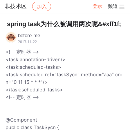
非技术区
登录
频道
加入
帖子详情
社区
非技术区
spring task为什么被调用两次呢&#xff1f;
before-me
2013-11-22
<!-- 定时器 -->
<task:annotation-driven/>
<task:scheduled-tasks>
<task:scheduled ref="taskSycn" method="aaa" cro
n="0 11 15 * * *"/>
</task:scheduled-tasks>
<!-- 定时器 -->
@Component
public class TaskSycn {