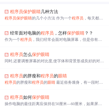
程序员
保护
眼睛
几种方法
程序员
保护
眼睛
的几个小方法 作为一个
程序员
，每天都面
对着电脑是不可避免的事情，但整日面对电脑对
眼睛
的伤
害非常大。如果您有
眼睛
方面的不舒服，应该毫不犹豫的
经常面对电脑的
程序员
，怎样
保护
眼睛
？？
放下手里的所有事情立即去看医生。下面推荐几个
保护
眼
睛
的几个小方法，仅供参考。 1 修改编程软件的字体大小
作为一个
程序员
，我们经常会面对电脑屏幕，但是你有没
每次安装好编程软件，我第一件要做的事情就是修改字体
有想过这样对我们的
眼睛
有多大的伤害呢？下面是一些建
大小。我个人习惯是改成14pt，工具软件的默认字体值9pt
议，可以帮助你
保护
你的
眼睛
，让你的
程序员
生涯更加健
太小了，时间
程序员
怎么
保护
眼睛
康。
同时,还要调整屏幕的对比度,使字体和背景形成良好的对
比,减少
眼睛
的疲劳。我们应该养成良好的用眼习惯,定期休
息
眼睛
,遵循"20-20-20"法则,即每工作20分钟就将视线转移
程序员
的胖瘦和
程序员
的
眼睛
到20英尺(约6米)外的地方,观看20秒钟。我们应该多食用富
含维生素A、C、E等营养物质的食物,如胡萝卜、西红柿、
程序员
的胖瘦和
程序员
的
眼睛
最近俗务缠身，有一段时间
菠菜等,这些营养物质可以帮助维护
眼睛
的健康。同时,还要
没来我的BLOG看一看了。今天过来看也是亏得CSDN的B
注意保持良好的作息,保证充足的睡眠,这样可以有效减轻
眼
LOG新添了邮件通知功能——中午突然收到一个奇怪的通
睛
的疲劳。此外,还可以做一些简单的眼保健操,如眨眼、转
程序员
如何
保护
眼睛
知邮件，说是有个叫simonzone的人在我的一篇BLOG后面
动眼球等,这些都可以帮助放松和缓解
眼睛
的疲劳。
跟了句评论： “我想问你吃什么搞得那么胖？” 这个问题弄
操作电脑的最佳距离应保持在50厘米—60厘米，如果屏幕
得我半天摸不着头脑。simonzone怎么知道我是胖是瘦呢？
尺寸较大，可酌情拉长距离至70厘米。距离过近容易受到