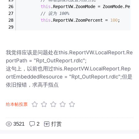
this
.ReportVW.ZoomMode = ZoomMode.Perce
// 设为 100%   
this
.ReportVW.ZoomPercent = 
100
;
我觉得应该是问题处在this.ReportVW.LocalReport.Re
portPath = "Rpt_OutReport.rdlc";
这句上，以前也用过this.ReportVW.LocalReport.Rep
ortEmbeddedResource = "Rpt_OutReport.rdlc";但是
依旧报错，求高手指点
给本帖投票
3521
2
打赏