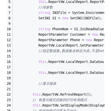
this
.ReportVW.LocalReport.ReportPath
//传参数
string
 INIFile = System.Environment.
            SetINI SI = 
new
 SetINI(INIFile);
string
 PhoneNum = SI.IniReadValue(
"C
            ReportParameter Customer = 
new
 Repor
            ReportParameter Phone = 
new
 ReportPa
            ReportVW.LocalReport.SetParameters(
n
//指定数据集,数据集名称后为表,不是DataS
this
.ReportVW.LocalReport.DataSource
this
.ReportVW.LocalReport.DataSource
//显示报表
this
.ReportVW.RefreshReport();
// 将显示模式切换到打印布局模式     
this
.ReportVW.SetDisplayMode(DisplayMod
// 将缩放模式设置为百分比 