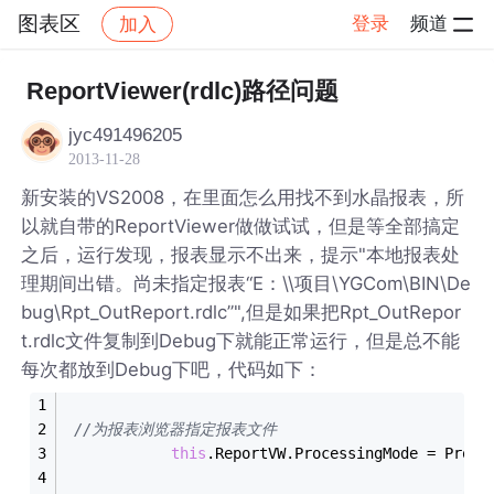
图表区
登录
频道
加入
帖子详情
社区
图表区
ReportViewer(rdlc)路径问题
jyc491496205
2013-11-28
新安装的VS2008，在里面怎么用找不到水晶报表，所
以就自带的ReportViewer做做试试，但是等全部搞定
之后，运行发现，报表显示不出来，提示"本地报表处
理期间出错。尚未指定报表“E：\\项目\YGCom\BIN\De
bug\Rpt_OutReport.rdlc”",但是如果把Rpt_OutRepor
t.rdlc文件复制到Debug下就能正常运行，但是总不能
每次都放到Debug下吧，代码如下：
//为报表浏览器指定报表文件
this
.ReportVW.ProcessingMode = Proce