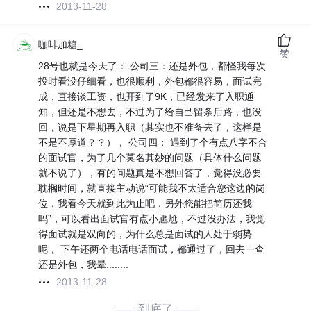
2013-11-28
咖啡加糖_
赞
28号也就是今天了： 公司三：还是外包，都怪我每次
投时看没仔细看，也很顺利，外包都很容易，面试完
成，直接谈工资，也开到了9K，已经发来了入职通
知，但还是不想去，不过为了给自己留条后路，也没
回，说是下星期再入职（其实也不准备去了，这样是
不是不厚道？？）， 公司四： 遇到了个有点八字不合
的面试官，为了几个莫名其妙的问题（具体什么问题
就不说了），有的问题真是不想回答了，觉得没必要
耽搁时间，就直接主动说“可能我不太适合您这边的岗
位，我看今天就到此为止吧，另外您能把简历还我
吗”，可以看出面试官有点小尴尬，不过没办法，我觉
得面试就是双向的，为什么总是面试的人处于弱势
呢， 下午还两个电话电话面试，都通过了，回去一查
还是外包，我晕........
2013-11-28
——到底了——