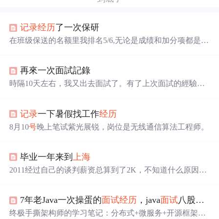
记录
经历
了一次保研
在班级保送的名额里我排名5/6,无论是成绩和加分项都是一
言难尽的劣势。从4月份思考我与现在这个专业的匹配度以
来，我就举棋不定，有了思索与尝试缠绕盘旋我不知目
再來一次面試記錄
的。先说这次保研的事情吧! 个人情况 本科院校及专业：
某西北211动物医学 保研院校：浙江大学兽医专硕 平均GP
時隔10天左右，我又出去面試了。有了上次面試的經驗，
A:83.53班级第六；六级448；两段科研
经历
，成果为一次
這次顯得游刃有余，但感觉公司质量已近下降了一个台
项目以及未产出的论文一篇；其他省级校级奖学金各一项
阶，下面简单分享下吧： 5.18
号
就接到了公司要放假的信
保研起因： 我对保研这个事始终保持着一丝的机会心理，
记录
一下暑假找工作
经历
息，但具体还没通知。到了13
号
才有通知，但此时投递简
现在为止并没有找到自己真正适合的职业，所以抱着想去
历已近晚了。匆忙投了几家技术支持类的岗位，25
号
终于
8月10
号
晚上笔试紫光展锐，岗位是无线通信算法工程师。
教育水平更
又来到了魔都。以后可别约下午的
面试
了，中午我在公交
站做了1个多小时。看时间到了，我就去了，进去还是先做
题，信息填写，2张
面试
题，1个人事的，1个技术的。期间
毕业一年来到
上海
他们在同客户洽谈，我也听了下，无非是推诿扯皮，1个多
2011经过自己的谈判薪资总算到了2K，不知道什么原因4
小时后，
面试
官过来了，妈的，还他妈白癜风。2
月10日老板发工资时唯独没给我发，且那个时候自己工资
是同学中最低的一个。无奈4月22日我来到了
上海
，23、24
7年老Java一次操蛋的
面试
经历
，java
面试
八股文汇总
是星期天，在朋友的安顿下租房住在闵行区。 25日
面试
两
家，都说很OK，要和领导在商议一下，其中有一家的薪资
终极手撕架构师的学习笔记：分布式+微服务+开源框架