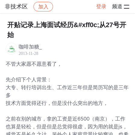
非技术区
登录
频道
加入
帖子详情
社区
非技术区
开贴记录上海面试经历&#xff0c;从27号开
始
咖啡加糖_
2013-11-28
不管大家愿不愿意看了，
先介绍下个人背景：
大专、转行培训出生、工作近三年但是简历写的是三年
多
技术方面觉得还行，但是没什么突出的地方，
之前在别的城市，拿的工资是近6500（南京），工作
也算是轻松，但是但是总觉得很虚，因为用的就是js，
感觉不是长久之计，另外个人家庭背景比较窘迫，也希