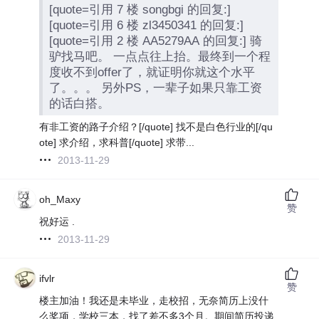
[quote=引用 7 楼 songbgi 的回复:]
[quote=引用 6 楼 zl3450341 的回复:]
[quote=引用 2 楼 AA5279AA 的回复:] 骑
驴找马吧。 一点点往上抬。最终到一个程
度收不到offer了，就证明你就这个水平
了。。。 另外PS，一辈子如果只靠工资
的话白搭。
有非工资的路子介绍？[/quote] 找不是白色行业的[/qu
ote] 求介绍，求科普[/quote] 求带...
2013-11-29
oh_Maxy
赞
祝好运 .
2013-11-29
ifvlr
赞
楼主加油！我还是未毕业，走校招，无奈简历上没什
么奖项，学校三本，找了差不多3个月。期间简历投递