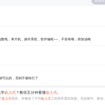
发表回
数电，单片机，操作系统，软件编程~~，不容有呦，得加油呦
！
都可以的，否则不都转行了
么学
嵌入式
？教你五分钟看懂
嵌入式
。
了
嵌入式
系统，并概述了不同
嵌入式
工程师所需的技能，包括硬件、驱动