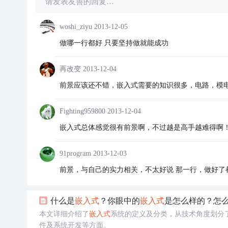
请发表友善的回复…
woshi_ziyu
2013-12-05
做哪一行都好 只要坚持做就能成功
再改变
2013-12-04
前景应该还不错，嵌入式需要的知识很多，电路，模电
Fighting959800
2013-12-04
嵌入式总体感觉很有前景啊，不过越是高手越难得啊
91program
2013-12-03
前景，与自己的实力相关，不太好说 那一行，做好了
什么是
嵌入式
？你眼中的
嵌入式
是怎么样的？怎
本文详细介绍了
嵌入式
系统的定义及分类，从技术角度划分
件及系统开发等方面。