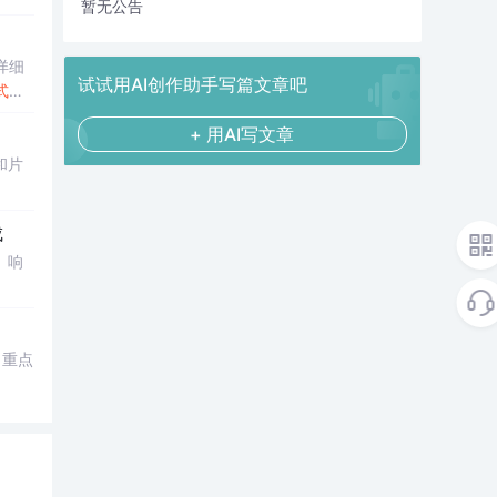
暂无公告
详细
试试用AI创作助手写篇文章吧
式
操
+ 用AI写文章
和片
成
、响
。重点