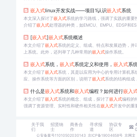
嵌入式
linux开发实战——项目1认识
嵌入式
系统
本文深入探讨了
嵌入式
系统的学习路线，强调了实践的重要
介绍了
嵌入式
处理器的种类，如EMCU、EMPU、EDSP和E
作系统的多样性和
嵌入式
系统结构，包括实时操作系统、开
[
嵌入式
]
嵌入式
系统概述
本文介绍了
嵌入式
系统的定义、组成、特点和发展趋势，并
上系统。此外，还列举了几种常用的
嵌入式
操作系统。
嵌入式
系统，
嵌入式
系统定义和使用，
嵌入式
系
本文介绍了
嵌入式
系统，其是以应用为中心的专用计算机系
应、操作系统等方面的区别，说明了
嵌入式
系统的结构组成
什么是
嵌入式
系统和
嵌入式
编程？如何进行
嵌入
本文介绍了
嵌入式
系统的概念、组成，探讨了
嵌入式
编程的特
强调了资源管理、实时性和硬件相关性在
嵌入式
开发中的重要
关于我
招贤纳
商务合
寻求报
协议专
们
士
作
道
区
公安备案号11010502030143
京ICP备19004658号
京网文〔