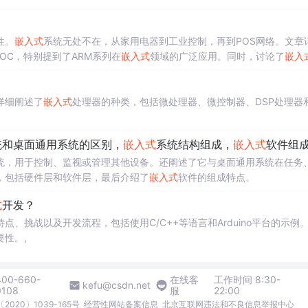
性。
嵌入式
系统无处不在，从家用电器到工业控制，再到POS网络。文章
SOC，特别提到了ARM系列在
嵌入式
领域的广泛应用。同时，讨论了
嵌入
发工具和系统测试方法。
详细阐述了
嵌入式
处理器的种类，包括微处理器、微控制器、DSP处理器
统和桌面通用系统的区别，
嵌入式
系统结构组成，
嵌入式
软件组
统，用于控制、监视或管理其他设备。还阐述了它与桌面通用系统在任务
，包括硬件层和软件层，最后介绍了
嵌入式
软件的组成特点。
式
开发？
点、挑战以及开发流程，包括使用C/C++等语言和Arduino平台的示例
性。,
400-660-
在线客
工作时间 8:30-
kefu@csdn.net
0108
服
22:00
2020〕1039-165号
经营性网站备案信息
北京互联网违法和不良信息举报中心