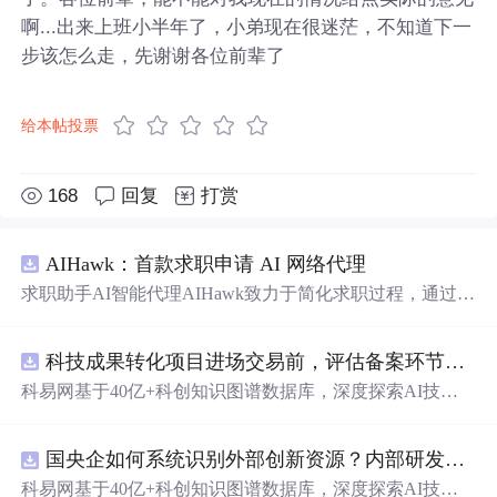
啊...出来上班小半年了，小弟现在很迷茫，不知道下一
步该怎么走，先谢谢各位前辈了
给本帖投票
168
回复
打赏
AIHawk：首款求职申请 AI 网络代理
求职助手AI智能代理AIHawk致力于简化求职过程，通过自
动化职位申请流程。借助人工智能，它能够帮助用户以定
制化的方式申请多个职位。
科技成果转化项目进场交易前，评估备案环节需要准备哪些材料？.docx
科易网基于40亿+科创知识图谱数据库，深度探索AI技术
在技术转移、成果转化、技术经纪、知识产权、产业创
新、科技招商等垂直领域的多样化应用场景，研究科技创
国央企如何系统识别外部创新资源？内部研发体系完善，但对外部高校、中小科技企业技术能力缺乏动态认知。.docx
新领域的AI+数智化解决方案，推动科技创新与产业创新
智能化发展。
科易网基于40亿+科创知识图谱数据库，深度探索AI技术