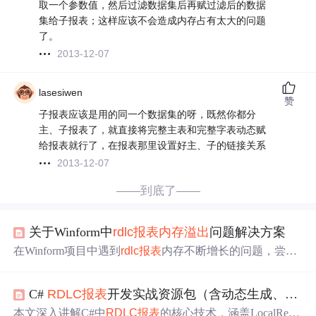
取一个参数值，然后过滤数据集后再赋过滤后的数据
集给子报表；这样应该不会造成内存占有太大的问题
了。
2013-12-07
lasesiwen
赞
子报表应该是用的同一个数据集的呀，既然你都分
主、子报表了，就直接将完整主表和完整字表动态赋
给报表就行了，在报表那里设置好主、子的链接关系
2013-12-07
——到底了——
关于Winform中
rdlc
报表
内存溢出
问题解决方案
在Winform项目中遇到
rdlc
报表
内存不断增长的问题，尝试
使用GC.collect和定时器回收内存无效。该问题是由于VS20
10的bug，通过设置LocalReport.ReleaseSandboxAppDomain
C#
RDLC
报表
开发实战资源包（含动态生成、
子
报
()释放AppDomain域成功解决
内存溢出
。代码示例展示了如
何在
报表
初始化后释放资源。
本文深入讲解C#中
RDLC
报表
的核心技术，涵盖LocalRepo