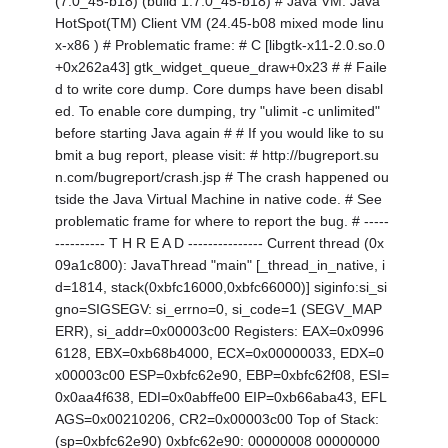
(7.0_45-b18) (build 1.7.0_45-b18) # Java VM: Java
HotSpot(TM) Client VM (24.45-b08 mixed mode linu
x-x86 ) # Problematic frame: # C [libgtk-x11-2.0.so.0
+0x262a43] gtk_widget_queue_draw+0x23 # # Faile
d to write core dump. Core dumps have been disabl
ed. To enable core dumping, try "ulimit -c unlimited"
before starting Java again # # If you would like to su
bmit a bug report, please visit: # http://bugreport.su
n.com/bugreport/crash.jsp # The crash happened ou
tside the Java Virtual Machine in native code. # See
problematic frame for where to report the bug. # -----
---------- T H R E A D --------------- Current thread (0x
09a1c800): JavaThread "main" [_thread_in_native, i
d=1814, stack(0xbfc16000,0xbfc66000)] siginfo:si_si
gno=SIGSEGV: si_errno=0, si_code=1 (SEGV_MAP
ERR), si_addr=0x00003c00 Registers: EAX=0x0996
6128, EBX=0xb68b4000, ECX=0x00000033, EDX=0
x00003c00 ESP=0xbfc62e90, EBP=0xbfc62f08, ESI=
0x0aa4f638, EDI=0x0abffe00 EIP=0xb66aba43, EFL
AGS=0x00210206, CR2=0x00003c00 Top of Stack:
(sp=0xbfc62e90) 0xbfc62e90: 00000008 00000000