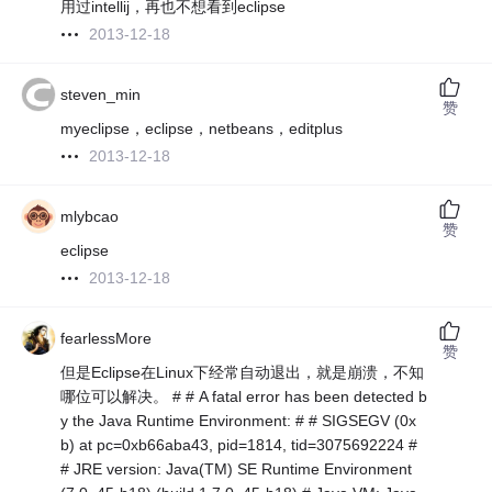
用过intellij，再也不想看到eclipse
2013-12-18
steven_min
赞
myeclipse，eclipse，netbeans，editplus
2013-12-18
mlybcao
赞
eclipse
2013-12-18
fearlessMore
赞
但是Eclipse在Linux下经常自动退出，就是崩溃，不知
哪位可以解决。 # # A fatal error has been detected b
y the Java Runtime Environment: # # SIGSEGV (0x
b) at pc=0xb66aba43, pid=1814, tid=3075692224 #
# JRE version: Java(TM) SE Runtime Environment