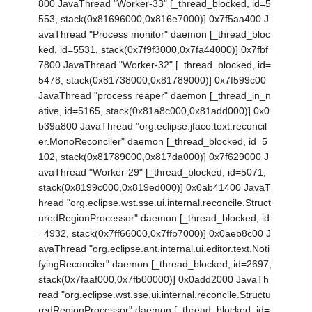
800 JavaThread "Worker-33" [_thread_blocked, id=5
553, stack(0x81696000,0x816e7000)] 0x7f5aa400 J
avaThread "Process monitor" daemon [_thread_bloc
ked, id=5531, stack(0x7f9f3000,0x7fa44000)] 0x7fbf
7800 JavaThread "Worker-32" [_thread_blocked, id=
5478, stack(0x81738000,0x81789000)] 0x7f599c00
JavaThread "process reaper" daemon [_thread_in_n
ative, id=5165, stack(0x81a8c000,0x81add000)] 0x0
b39a800 JavaThread "org.eclipse.jface.text.reconcil
er.MonoReconciler" daemon [_thread_blocked, id=5
102, stack(0x81789000,0x817da000)] 0x7f629000 J
avaThread "Worker-29" [_thread_blocked, id=5071,
stack(0x8199c000,0x819ed000)] 0x0ab41400 JavaT
hread "org.eclipse.wst.sse.ui.internal.reconcile.Struct
uredRegionProcessor" daemon [_thread_blocked, id
=4932, stack(0x7ff66000,0x7ffb7000)] 0x0aeb8c00 J
avaThread "org.eclipse.ant.internal.ui.editor.text.Noti
fyingReconciler" daemon [_thread_blocked, id=2697,
stack(0x7faaf000,0x7fb00000)] 0x0add2000 JavaTh
read "org.eclipse.wst.sse.ui.internal.reconcile.Structu
redRegionProcessor" daemon [_thread_blocked, id=