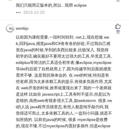
我们只能用正版本的,所以...我用 eclipse
2013-12-20
wonkju
赞
以前因为课程需要,一段时间转到 .net上,现在想做 we
b,回到java,感觉java和C#各有各的好处,不过我自己感
觉在java的时候,学到的东西比较多,比较深入. 我觉得
初学的话,确实最好不要用太过强大的工具,毕竟是工具,
editplus等简洁的工具适合初学者,像eclipse,myeclipse
等ide到后面了自然就用上了,因为你越学到后面就感觉
需求不够. 这是我切身体会的. 在.net的时候,特别是有
些老师,因为太多依赖工具的提示,有很多负面作用.尤其
在 web开发的时候,效率就显现出来了.我的一个老师就
是这样.比如在 javascript上,工具有时不提示,但是以为
是错的.虽然web有很多强大工具,如webstorm. 很多.ne
t的人说 java程序员很变态,有些人都是纯手敲代码.我
觉得适可而止,太多依赖工具的人,一盆到小问题,就是不
知所措的. 以前在java的时候, 很多 myeclipse是收费
的,现在不懂,不过myeclipse内置好多插件,但是eclipse