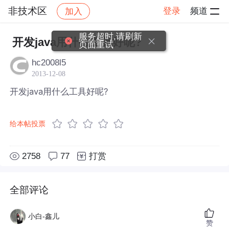
非技术区
登录
频道
加入
帖子详情
社区
非技术区
服务超时,请刷新
开发java用什么工具好呢?
页面重试
hc2008l5
2013-12-08
开发java用什么工具好呢?
给本帖投票
2758
77
打赏
全部评论
小白-鑫儿
赞