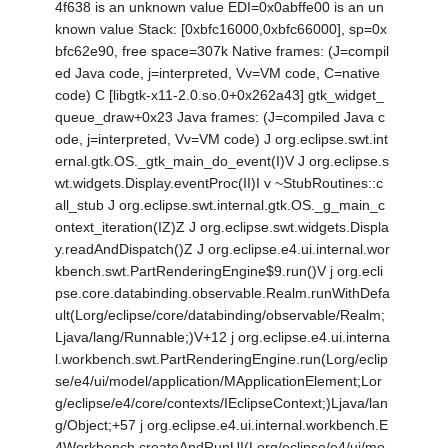
4f638 is an unknown value EDI=0x0abffe00 is an un
known value Stack: [0xbfc16000,0xbfc66000], sp=0x
bfc62e90, free space=307k Native frames: (J=compil
ed Java code, j=interpreted, Vv=VM code, C=native
code) C [libgtk-x11-2.0.so.0+0x262a43] gtk_widget_
queue_draw+0x23 Java frames: (J=compiled Java c
ode, j=interpreted, Vv=VM code) J org.eclipse.swt.int
ernal.gtk.OS._gtk_main_do_event(I)V J org.eclipse.s
wt.widgets.Display.eventProc(II)I v ~StubRoutines::c
all_stub J org.eclipse.swt.internal.gtk.OS._g_main_c
ontext_iteration(IZ)Z J org.eclipse.swt.widgets.Displa
y.readAndDispatch()Z J org.eclipse.e4.ui.internal.wor
kbench.swt.PartRenderingEngine$9.run()V j org.ecli
pse.core.databinding.observable.Realm.runWithDefa
ult(Lorg/eclipse/core/databinding/observable/Realm;
Ljava/lang/Runnable;)V+12 j org.eclipse.e4.ui.interna
l.workbench.swt.PartRenderingEngine.run(Lorg/eclip
se/e4/ui/model/application/MApplicationElement;Lor
g/eclipse/e4/core/contexts/IEclipseContext;)Ljava/lan
g/Object;+57 j org.eclipse.e4.ui.internal.workbench.E
4Workbench.createAndRunUI(Lorg/eclipse/e4/ui/mo