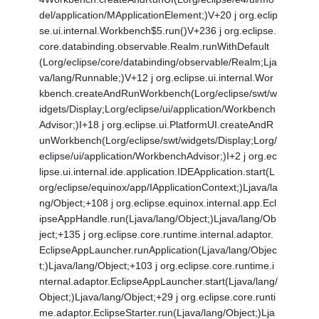
del/application/MApplicationElement;)V+20 j org.eclip
se.ui.internal.Workbench$5.run()V+236 j org.eclipse.
core.databinding.observable.Realm.runWithDefault
(Lorg/eclipse/core/databinding/observable/Realm;Lja
va/lang/Runnable;)V+12 j org.eclipse.ui.internal.Wor
kbench.createAndRunWorkbench(Lorg/eclipse/swt/w
idgets/Display;Lorg/eclipse/ui/application/Workbench
Advisor;)I+18 j org.eclipse.ui.PlatformUI.createAndR
unWorkbench(Lorg/eclipse/swt/widgets/Display;Lorg/
eclipse/ui/application/WorkbenchAdvisor;)I+2 j org.ec
lipse.ui.internal.ide.application.IDEApplication.start(L
org/eclipse/equinox/app/IApplicationContext;)Ljava/la
ng/Object;+108 j org.eclipse.equinox.internal.app.Ecl
ipseAppHandle.run(Ljava/lang/Object;)Ljava/lang/Ob
ject;+135 j org.eclipse.core.runtime.internal.adaptor.
EclipseAppLauncher.runApplication(Ljava/lang/Objec
t;)Ljava/lang/Object;+103 j org.eclipse.core.runtime.i
nternal.adaptor.EclipseAppLauncher.start(Ljava/lang/
Object;)Ljava/lang/Object;+29 j org.eclipse.core.runti
me.adaptor.EclipseStarter.run(Ljava/lang/Object;)Lja