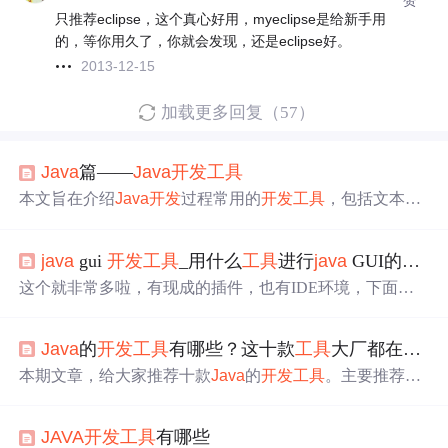
赞
只推荐eclipse，这个真心好用，myeclipse是给新手用
的，等你用久了，你就会发现，还是eclipse好。
2013-12-15
加载更多回复（57）
Java
篇——
Java
开发
工具
本文旨在介绍
Java
开发
过程常用的
开发
工具
，包括文本编
辑器和集成
开发
工具
。旨在达到初学者对
Java
开发
的了
解。
java
gui
开发
工具
_用什么
工具
进行
java
GUI的
开发
这个就非常多啦，有现成的插件，也有IDE环境，下面我
简单介绍一下：WindowBuilder这是一个非常不错的
Java
G
UI
开发
插件，支持Swing， AWT，SWT等众多组件，安装
Java
的
开发
工具
有哪些？这十款
工具
大厂都在用！
完成后，可以直接拖拽组件设计GUI界面，下面我简单介
绍一下这个插件的安装和使用，以Eclipse为例：1.首先，
本期文章，给大家推荐十款
Java
的
开发
工具
。主要推荐三
复制WindowBuilder仓库源地址，这个直接到官网上复制就
款：notepad++、editplus、sublime text。这三款编辑
工具
，
行，如下，选择适合自己Eclipse版本...
在我们的
开发
工作中几乎是相差无几，都可以去作为这个
JAVA
开发
工具
有哪些
文本处理。比如说行的处理、全局替换的处理，以及我们