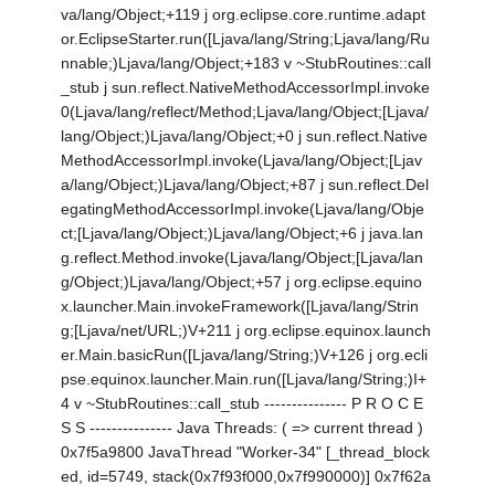
va/lang/Object;+119 j org.eclipse.core.runtime.adapt
or.EclipseStarter.run([Ljava/lang/String;Ljava/lang/Ru
nnable;)Ljava/lang/Object;+183 v ~StubRoutines::call
_stub j sun.reflect.NativeMethodAccessorImpl.invoke
0(Ljava/lang/reflect/Method;Ljava/lang/Object;[Ljava/
lang/Object;)Ljava/lang/Object;+0 j sun.reflect.Native
MethodAccessorImpl.invoke(Ljava/lang/Object;[Ljav
a/lang/Object;)Ljava/lang/Object;+87 j sun.reflect.Del
egatingMethodAccessorImpl.invoke(Ljava/lang/Obje
ct;[Ljava/lang/Object;)Ljava/lang/Object;+6 j java.lan
g.reflect.Method.invoke(Ljava/lang/Object;[Ljava/lan
g/Object;)Ljava/lang/Object;+57 j org.eclipse.equino
x.launcher.Main.invokeFramework([Ljava/lang/Strin
g;[Ljava/net/URL;)V+211 j org.eclipse.equinox.launch
er.Main.basicRun([Ljava/lang/String;)V+126 j org.ecli
pse.equinox.launcher.Main.run([Ljava/lang/String;)I+
4 v ~StubRoutines::call_stub --------------- P R O C E
S S --------------- Java Threads: ( => current thread )
0x7f5a9800 JavaThread "Worker-34" [_thread_block
ed, id=5749, stack(0x7f93f000,0x7f990000)] 0x7f62a