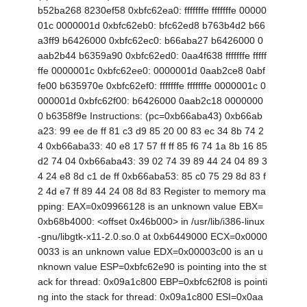
b52ba268 8230ef58 0xbfc62ea0: fffffffe fffffffe 00000
01c 0000001d 0xbfc62eb0: bfc62ed8 b763b4d2 b66
a3ff9 b6426000 0xbfc62ec0: b66aba27 b6426000 0
aab2b44 b6359a90 0xbfc62ed0: 0aa4f638 fffffffe fffff
ffe 0000001c 0xbfc62ee0: 0000001d 0aab2ce8 0abf
fe00 b635970e 0xbfc62ef0: fffffffe fffffffe 0000001c 0
000001d 0xbfc62f00: b6426000 0aab2c18 0000000
0 b6358f9e Instructions: (pc=0xb66aba43) 0xb66ab
a23: 99 ee de ff 81 c3 d9 85 20 00 83 ec 34 8b 74 2
4 0xb66aba33: 40 e8 17 57 ff ff 85 f6 74 1a 8b 16 85
d2 74 04 0xb66aba43: 39 02 74 39 89 44 24 04 89 3
4 24 e8 8d c1 de ff 0xb66aba53: 85 c0 75 29 8d 83 f
2 4d e7 ff 89 44 24 08 8d 83 Register to memory ma
pping: EAX=0x09966128 is an unknown value EBX=
0xb68b4000: <offset 0x46b000> in /usr/lib/i386-linux
-gnu/libgtk-x11-2.0.so.0 at 0xb6449000 ECX=0x0000
0033 is an unknown value EDX=0x00003c00 is an u
nknown value ESP=0xbfc62e90 is pointing into the st
ack for thread: 0x09a1c800 EBP=0xbfc62f08 is pointi
ng into the stack for thread: 0x09a1c800 ESI=0x0aa