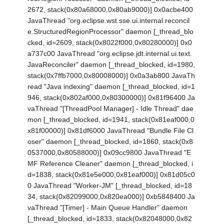
2672, stack(0x80a68000,0x80ab9000)] 0x0acbe400
JavaThread "org.eclipse.wst.sse.ui.internal.reconcil
e.StructuredRegionProcessor" daemon [_thread_blo
cked, id=2609, stack(0x8022f000,0x80280000)] 0x0
a737c00 JavaThread "org.eclipse.jdt.internal.ui.text.
JavaReconciler" daemon [_thread_blocked, id=1980,
stack(0x7ffb7000,0x80008000)] 0x0a3ab800 JavaTh
read "Java indexing" daemon [_thread_blocked, id=1
946, stack(0x802af000,0x80300000)] 0x81f96400 Ja
vaThread "[ThreadPool Manager] - Idle Thread" dae
mon [_thread_blocked, id=1941, stack(0x81eaf000,0
x81f00000)] 0x81df6000 JavaThread "Bundle File Cl
oser" daemon [_thread_blocked, id=1860, stack(0x8
0537000,0x80588000)] 0x09cc9800 JavaThread "E
MF Reference Cleaner" daemon [_thread_blocked, i
d=1838, stack(0x81e5e000,0x81eaf000)] 0x81d05c0
0 JavaThread "Worker-JM" [_thread_blocked, id=18
34, stack(0x82099000,0x820ea000)] 0xb5848400 Ja
vaThread "[Timer] - Main Queue Handler" daemon
[_thread_blocked, id=1833, stack(0x82048000,0x82