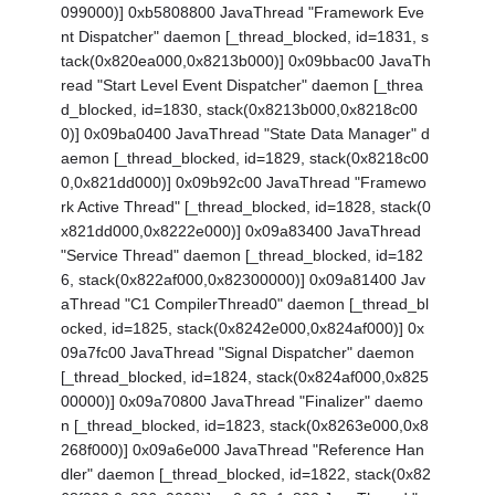
099000)] 0xb5808800 JavaThread "Framework Eve
nt Dispatcher" daemon [_thread_blocked, id=1831, s
tack(0x820ea000,0x8213b000)] 0x09bbac00 JavaTh
read "Start Level Event Dispatcher" daemon [_threa
d_blocked, id=1830, stack(0x8213b000,0x8218c00
0)] 0x09ba0400 JavaThread "State Data Manager" d
aemon [_thread_blocked, id=1829, stack(0x8218c00
0,0x821dd000)] 0x09b92c00 JavaThread "Framewo
rk Active Thread" [_thread_blocked, id=1828, stack(0
x821dd000,0x8222e000)] 0x09a83400 JavaThread
"Service Thread" daemon [_thread_blocked, id=182
6, stack(0x822af000,0x82300000)] 0x09a81400 Jav
aThread "C1 CompilerThread0" daemon [_thread_bl
ocked, id=1825, stack(0x8242e000,0x824af000)] 0x
09a7fc00 JavaThread "Signal Dispatcher" daemon
[_thread_blocked, id=1824, stack(0x824af000,0x825
00000)] 0x09a70800 JavaThread "Finalizer" daemo
n [_thread_blocked, id=1823, stack(0x8263e000,0x8
268f000)] 0x09a6e000 JavaThread "Reference Han
dler" daemon [_thread_blocked, id=1822, stack(0x82