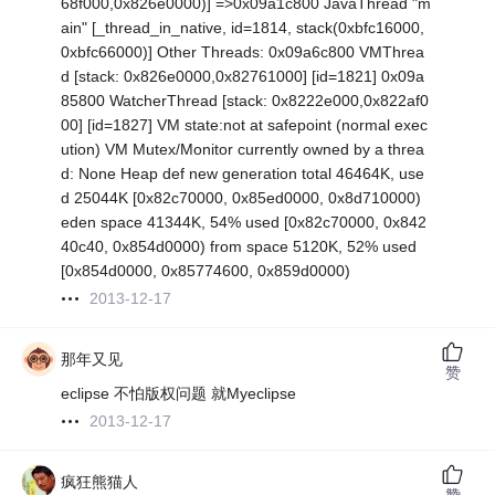
68f000,0x826e0000)] =>0x09a1c800 JavaThread "m
ain" [_thread_in_native, id=1814, stack(0xbfc16000,
0xbfc66000)] Other Threads: 0x09a6c800 VMThrea
d [stack: 0x826e0000,0x82761000] [id=1821] 0x09a
85800 WatcherThread [stack: 0x8222e000,0x822af0
00] [id=1827] VM state:not at safepoint (normal exec
ution) VM Mutex/Monitor currently owned by a threa
d: None Heap def new generation total 46464K, use
d 25044K [0x82c70000, 0x85ed0000, 0x8d710000)
eden space 41344K, 54% used [0x82c70000, 0x842
40c40, 0x854d0000) from space 5120K, 52% used
[0x854d0000, 0x85774600, 0x859d0000)
2013-12-17
那年又见
赞
eclipse 不怕版权问题 就Myeclipse
2013-12-17
疯狂熊猫人