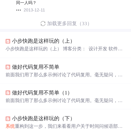
同一人吗？
2013-12-11
加载更多回复（33）
小步快跑是这样玩的（上）
小步快跑是这样玩的（上） 博客分类： 设计开发 软件设
计软件开发软件质量重构 软件的发展规律就是这样的，起
初十分简单明了，使我们可以轻松地进行合理的设计。接
做好代码复用不简单
着开始变更，业务变得越来越复杂，程序也随之变得越来
越复杂了。正是因为软件开始由简单软件向复杂软件转
前面我们用了那么多示例讨论了代码复用。毫无疑问，几
变，而我们的设计却没有合理地调整，最后导致了我们的
乎所有人都明白代码复用的重要意义，知道要写好代码必
系统
越维护越困难，成为了不可被扣的
遗留
系统
——IT
攻
须要合理地复用代码。然而，曾经有一份真挚的感情放在
城
狮
永远的痛
。这
做好代码复用不简单（1）
你面前你却没有珍惜，那就是你应该复用代码了。等你失
去的时候我才后悔莫及，有木有？为什么每当我们应当复
前面我们用了那么多示例讨论了代码复用。毫无疑问，几
用代码的关键时刻，我们却往往选择复制粘贴呢？因为道
乎所有人都明白代码复用的重要意义，知道要写好代码必
理非常清楚但实际操作起来却困难重重，因为要实现复用
须要合理地复用代码。然而，曾经有一份真挚的感情放在
必须要调整原有程序。要调整原有程序，这就不好玩了，
小步快跑是这样玩的（下）
你面前你却没有珍惜，那就是你应该复用代码了。等你失
我们就不知道该怎样应对了，还是复制粘贴来得简单快
去的时候我才后悔莫及，有木有？为什么每当我们应当复
系统
重构到这一步，我们来看看用户关于时间问候语部分
捷......