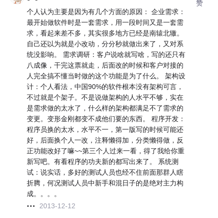
赞
个人认为主要是因为有几个方面的原因： 企业需求：
最开始做软件时是一套需求，用一段时间又是一套需
求，看起来差不多，其实很多地方已经是南辕北辙。
自己还以为就是小改动，分分秒就做出来了，又对系
统没影响。 需求调研：客户说啥就写啥，写的还只有
八成像，干完这票就走，后面改的时候和客户对接的
人完全搞不懂当时做的这个功能是为了什么。 架构设
计：个人看法，中国90%的软件根本没有架构可言，
不过就是个架子。不是说做架构的人水平不够，实在
是需求做的太水了，什么样的架构都满足不了需求的
变更。变形金刚都变不成他们要的东西。 程序开发：
程序员换的太水，水平不一，第一版写的时候可能还
好，后面换个人一改，注释懒得加，分类懒得做，反
正功能改好了嘛~~第三个人过来一看，得了我给你重
新写吧。有看程序的功夫新的都写出来了。 系统测
试：说实话，多好的测试人员也经不住前面那群人瞎
折腾，何况测试人员中新手和混日子的是绝对主力构
成。。。。
2013-12-12