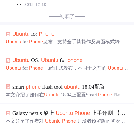
2013-12-10
——到底了——
Ubuntu
for
Phone
Ubuntu
for
Phone
发布，支持全手势操作及桌面模式转
换，采用QML/Qt开发原生应用，官方宣称完全兼容Androi
d硬件驱动。本文探讨其技术细节，并对比Android系统。
Ubuntu
OS:
Ubuntu
for
phone
Ubuntu
for
Phone
已经正式发布，不同于之前的
Ubuntu
f
or Android，这是一个专为智能手机设计的操作系统。预计
将在2013年的CES展会上亮相。
smart
phone
flash tool
ubuntu
18.04配置
本文介绍了如何在
Ubuntu
18.04上配置Smart
Phone
Flash T
ool，包括下载软件、解决libpng12依赖问题、安装libusb-de
v包、创建udev规则文件以及应对USB权限和下载卡顿的处
Galaxy nexus 刷上
Ubuntu
Phone
上手评测 【多图】
理方法。
本文分享了作者对
Ubuntu
Phone
开发者预览版的初次
体
验
，包括刷机过程、系统优缺点及一些已知的问题。尽管
存在诸多不足，但仍值得期待其未来发展。