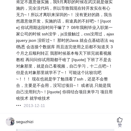
肯定不愿意做实施，我9月离职的时候在武汉就是做实
施的，完全没代码，所以导致我现在转开发实在有心
无力~！所以才离职来深圳的~！ 没有更好的路，我当
然愿意做开发，实施的话，前途真的不好吧~！[/quot
e] 你试用期这段时间干嘛了？ 08年我刚毕业入职第一
家公司的时候 ssh没学，js没接触过，css没用过，ajax
jquery json 没听过~！ 那时的Java 就会点基础语法 sq
l熟悉 会连接个数据库 而且连完使用之后都不知道关 3
个月之后顺利转正 我那时候基本每天下班完就看视频
教程 再问问你试用期都干啥了 [/quote] 下班了不是去
对象那里，就是自己看视频，自己学习，十二点吧~！
但是去对象那里就学不了~！ 可能这个比较坑吧
~！！！ 现在也就是学了勉强看了ssh，还是不会整
合，主要是不会用，没写过项目~！ 或者说 只能是我
自己没用到力~！[/quote] 你得结合项目来学习 项目用
啥技术 就学啥技术
2013-12-11
seguzhizi
赞