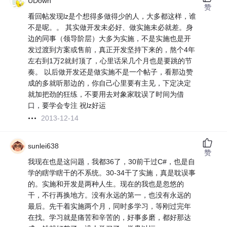
UDown
赞
看回帖发现lz是个想得多做得少的人，大多都这样，谁
不是呢。。 其实做开发未必好、做实施未必就差。身
边的同事（领导阶层）大多为实施，不是实施也是开
发过渡到方案或售前，真正开发坚持下来的，熬个4年
左右到1万2就封顶了，心里话呆几个月也是要跳的节
奏。 以后做开发还是做实施不是一个帖子，看那边赞
成的多就听那边的，你自己心里要有主见，下定决定
就加把劲的狂练，不要用去对象家耽误了时间为借
口，要学会专注 祝lz好运
2013-12-14
sunlei638
赞
我现在也是这问题，我都36了，30前干过C#，也是自
学的瞎学瞎干的不系统。30-34干了实施，真是耽误事
的。实施和开发是两种人生。现在的我也是忽悠的
干，不行再换地方。没有永远的第一，也没有永远的
最后。先干着实施两个月，同时多学习，等刚过完年
在找。学习就是痛苦和辛苦的，好事多磨，都好那达