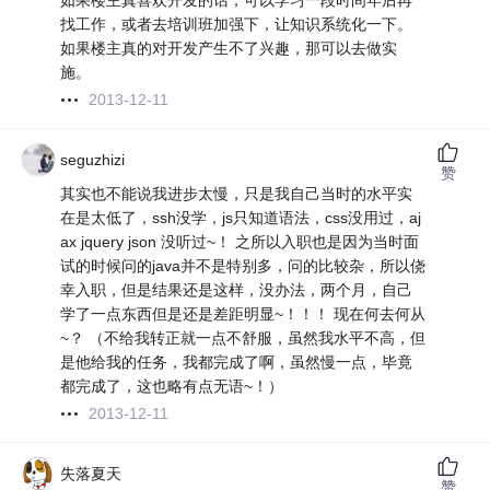
如果楼主真喜欢开发的话，可以学习一段时间年后再
找工作，或者去培训班加强下，让知识系统化一下。
如果楼主真的对开发产生不了兴趣，那可以去做实
施。
2013-12-11
seguzhizi
赞
其实也不能说我进步太慢，只是我自己当时的水平实
在是太低了，ssh没学，js只知道语法，css没用过，aj
ax jquery json 没听过~！ 之所以入职也是因为当时面
试的时候问的java并不是特别多，问的比较杂，所以侥
幸入职，但是结果还是这样，没办法，两个月，自己
学了一点东西但是还是差距明显~！！！ 现在何去何从
~？ （不给我转正就一点不舒服，虽然我水平不高，但
是他给我的任务，我都完成了啊，虽然慢一点，毕竟
都完成了，这也略有点无语~！）
2013-12-11
失落夏天
赞