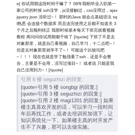
e] 你试用期这段时间干嘛了？ 08年我刚毕业入职第一
家公司的时候 ssh没学，js没接触过，css没用过，ajax
jquery json 没听过~！ 那时的Java 就会点基础语法 sq
l熟悉 会连接个数据库 而且连完使用之后都不知道关 3
个月之后顺利转正 我那时候基本每天下班完就看视频
教程 再问问你试用期都干啥了 [/quote] 下班了不是去
对象那里，就是自己看视频，自己学习，十二点吧~！
但是去对象那里就学不了~！ 可能这个比较坑吧
~！！！ 现在也就是学了勉强看了ssh，还是不会整
合，主要是不会用，没写过项目~！ 或者说 只能是我
自己没用到力~！[/quote]
引用 6 楼 seguzhizi 的回复:
[quote=引用 5 楼 songbgi 的回复:]
[quote=引用 3 楼 seguzhizi 的回复:]
[quote=引用 2 楼 magi1201 的回复:] 如果
楼主真喜欢开发的话，可以学习一段时间
年后再找工作，或者去培训班加强下，让
知识系统化一下。如果楼主真的对开发产
生不了兴趣，那可以去做实施。