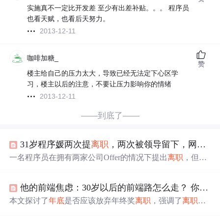
实施真不一定比开发差 至少有出差补贴。。。 程序员
也看天赋，也看后天努力。
2013-12-11
咖啡加糖_
赞
楼主给自己的压力太大，导致已经无法定下心区学
习，楼主以后的注意，不要让压力影响你的情绪
2013-12-11
——到底了——
31岁程序媛两次提
离职
，两次被领导留下，网友：开弓没有回头箭
一名程序员在拥有两家公司Offer的情况下提出
离职
，但原
公司领导以加薪和升职挽留。他在帖子里描述了两家公司
的特点和自己的顾虑，引发网友热议。一部分人建议离
他的前端焦虑：30岁以后的前端路怎么走？ 你想过吗~
开，认为提
离职
后最好尽快
离职
或已失去信任，另一部分
人则主张留下，认为熟悉环境更有利。程序员在家庭和职
本文探讨了
年底
是否应该放弃年终奖
离职
，强调了
离职
原
业发展的权衡中陷入
纠结
。
因的真实性和理智分析。作者建议在职业发展受限或不符