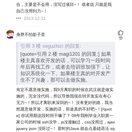
合，主要是不会用，没写过项目~！ 或者说 只能是我
自己没用到力~！
2013-12-11
身胖不怕影子歪
赞
引用 3 楼 seguzhizi 的回复:
[quote=引用 2 楼 magi1201 的回复:] 如果
楼主真喜欢开发的话，可以学习一段时间
年后再找工作，或者去培训班加强下，让
知识系统化一下。如果楼主真的对开发产
生不了兴趣，那可以去做实施。
肯定不愿意做实施，我9月离职的时候在武汉就是做实
施的，完全没代码，所以导致我现在转开发实在有心
无力~！所以才离职来深圳的~！ 没有更好的路，我当
然愿意做开发，实施的话，前途真的不好吧~！[/quot
e] 你试用期这段时间干嘛了？ 08年我刚毕业入职第一
家公司的时候 ssh没学，js没接触过，css没用过，ajax
jquery json 没听过~！ 那时的Java 就会点基础语法 sq