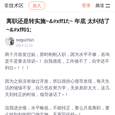
非技术区
登录
频道
加入
帖子详情
社区
非技术区
离职还是转实施~&#xff1f;~ 年底 太纠结了
~&#xff01;
seguzhizi
2013-12-11
两个月前发过贴，那时刚刚入职，因为水平不够，咨询
是不是要去培训~！ 自我感觉，工作做不了，自学还不
到位~！！！
因为之前没有做过开发，所以很担心领导发现，每天生
活的惴惴不安，自己也在努力学，无奈差距太大，这几
天到转正的时候，领导谈话了~！
说我进步慢，水平略低，不能转正，要么月底离职，要
么转到别的部门做实施，不再写代码~！