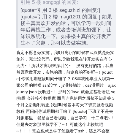
引用 5 楼 songbgi 的回复:
[quote=引用 3 楼 seguzhizi 的回复:]
[quote=引用 2 楼 magi1201 的回复:] 如果
楼主真喜欢开发的话，可以学习一段时间
年后再找工作，或者去培训班加强下，让
知识系统化一下。如果楼主真的对开发产
生不了兴趣，那可以去做实施。
肯定不愿意做实施，我9月离职的时候在武汉就是做实
施的，完全没代码，所以导致我现在转开发实在有心
无力~！所以才离职来深圳的~！ 没有更好的路，我当
然愿意做开发，实施的话，前途真的不好吧~！[/quot
e] 你试用期这段时间干嘛了？ 08年我刚毕业入职第一
家公司的时候 ssh没学，js没接触过，css没用过，ajax
jquery json 没听过~！ 那时的Java 就会点基础语法 sq
l熟悉 会连接个数据库 而且连完使用之后都不知道关 3
个月之后顺利转正 我那时候基本每天下班完就看视频
教程 再问问你试用期都干啥了 [/quote] 下班了不是去
对象那里，就是自己看视频，自己学习，十二点吧~！
但是去对象那里就学不了~！ 可能这个比较坑吧
~！！！ 现在也就是学了勉强看了ssh，还是不会整