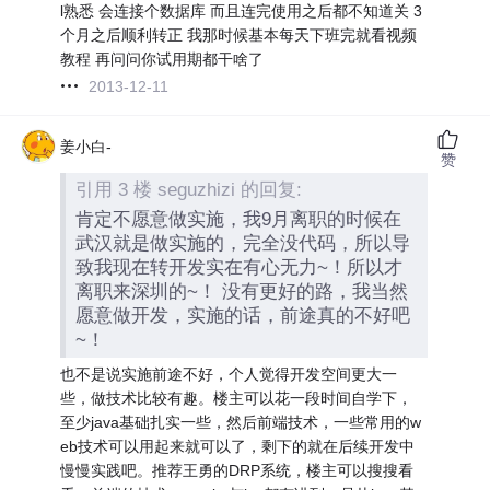
l熟悉 会连接个数据库 而且连完使用之后都不知道关 3
个月之后顺利转正 我那时候基本每天下班完就看视频
教程 再问问你试用期都干啥了
2013-12-11
姜小白-
赞
引用 3 楼 seguzhizi 的回复:
肯定不愿意做实施，我9月离职的时候在
武汉就是做实施的，完全没代码，所以导
致我现在转开发实在有心无力~！所以才
离职来深圳的~！ 没有更好的路，我当然
愿意做开发，实施的话，前途真的不好吧
~！
也不是说实施前途不好，个人觉得开发空间更大一
些，做技术比较有趣。楼主可以花一段时间自学下，
至少java基础扎实一些，然后前端技术，一些常用的w
eb技术可以用起来就可以了，剩下的就在后续开发中
慢慢实践吧。推荐王勇的DRP系统，楼主可以搜搜看