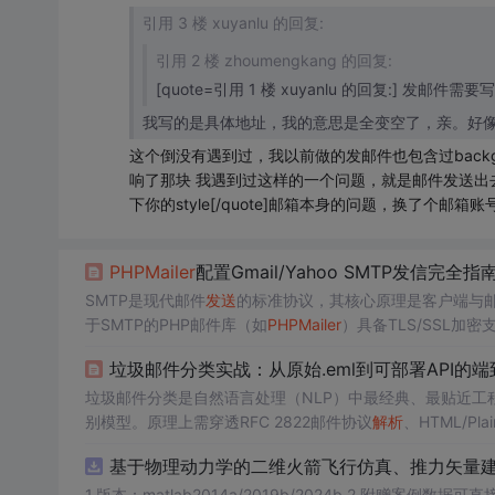
引用 3 楼 xuyanlu 的回复:
引用 2 楼 zhoumengkang 的回复:
[quote=引用 1 楼 xuyanlu 的回复:] 发邮
我写的是具体地址，我的意思是全变空了，亲。好
这个倒没有遇到过，我以前做的发邮件也包含过backg
响了那块 我遇到过这样的一个问题，就是邮件发送出去
下你的style[/quote]邮箱本身的问题，换了个邮箱
PHPMailer
配置Gmail/Yahoo SMTP发信完全指
SMTP是现代邮件
发送
的标准协议，其核心原理是客户端与邮
于SMTP的PHP邮件库（如
PHPMailer
）具备TLS/SSL
该技术广泛应用于用户通知、订单提醒、密码重置等Web系统场
垃圾邮件分类实战：从原始.eml到可部署API的
垃圾邮件分类是自然语言处理（NLP）中最经典、最贴近
别模型。原理上需穿透RFC 2822邮件协议
解析
、HTML/Pl
与TF-IDF的稳定性。技术价值在于以LogisticRegr
基于物理动力学的二维火箭飞行仿真、推力矢量建模和闭
强监管场景的实时风控。典型应用场景涵盖企业邮箱网关、S
1.版本：matlab2014a/2019b/2024b 2.附赠案例数据可直接运行。 3.代码特点：参数化编程、参数可方便更改、代码编程思路清晰、注