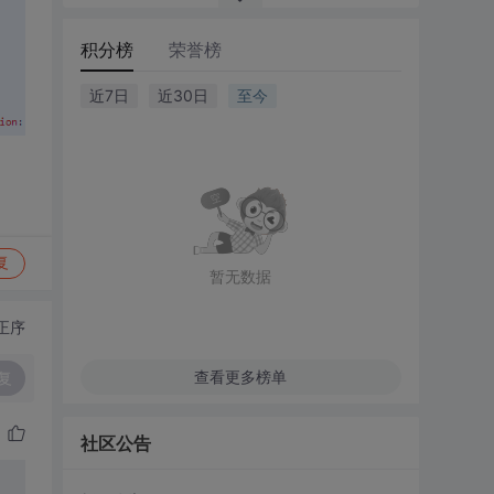
积分榜
荣誉榜
近7日
近30日
至今
复
暂无数据
正序
查看更多榜单
复
社区公告