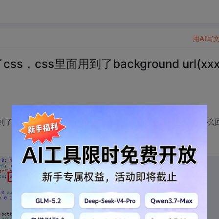
用AI写
，css里面用到了background url(xxx
background url(xxx),最后解析出来url()里面为空，是怎么