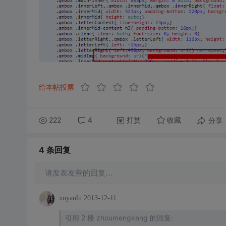
给本帖投票
222
4
打赏
分享
收藏
4 条
回复
请发表友善的回复…
xuyanlu
2013-12-11
引用 2 楼 zhoumengkang 的回复: