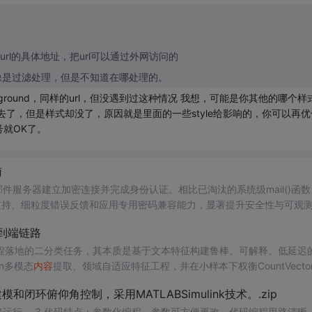
件需要写url的具体地址，把url可以通过外网访问的
像是过滤处理，但是不知道在哪处理的。
round，同样的url，但没遇到过这种情况 我想，可能是你其他的哪个样
了，但是样式却没了，原因就是里面的一些style给影响的，你可以再优
账号就OK了。
南
件服务器建立加密连接并完成身份认证。相比已淘汰的系统级mail()函数
加密支持、细粒度错误反馈和应用专用密码兼容能力，显著提升安全性与可观
景，尤其适合需对接Gmail、Yahoo等主流邮箱服务商的PHP项目。
端到端链路
工程落地的二分类任务，其本质是基于文本特征构建鲁棒、可解释、低延迟
ain多模态
内容
提取、领域自适应特征工程，并在小样本下权衡CountVectori
ession为基线锚点，实现高可解释性、低资源消耗与快速迭代能力，支撑金融、电
环俯仰角控制，采用MATLABSimulink技术。.zip
aaS营销平台反滥用系统、客户端插件式过