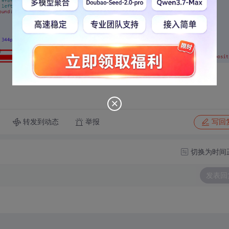
转发到动态
举报
写回
切换为时间
发表回