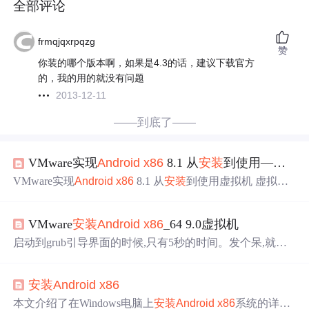
全部评论
frmqjqxrpqzg
赞
你装的哪个版本啊，如果是4.3的话，建议下载官方
的，我的用的就没有问题
2013-12-11
——到底了——
VMware实现
Android
x86
8.1 从
安装
到使用———全网最全，全网首发，本人实测
VMware实现
Android
x86
8.1 从
安装
到使用虚拟机 虚拟机
Android
安装
托坑指南 一些终端模拟器的指令
VMware
安装
Android
x86
_64 9.0虚拟机
启动到grub引导界面的时候,只有5秒的时间。发个呆,就启
动到Console界面了。根据自己的需要设定磁盘空间,8GB可
能太小,如果有在安卓虚拟机上面整某些东西的话。为了避
安装
Android
x86
免其他格式出现Bug,我们选择ext4的格式。由于发呆而启
动到这个界面的朋友们,请输入!因为这一步是在
安装
,比较
本文介绍了在Windows电脑上
安装
Android
x86
系统的详细