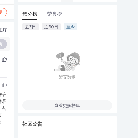
复
积分榜
荣誉榜
近7日
近30日
至今
正序
复
暂无数据
语言
种语
查看更多榜单
一点
而
所
社区公告