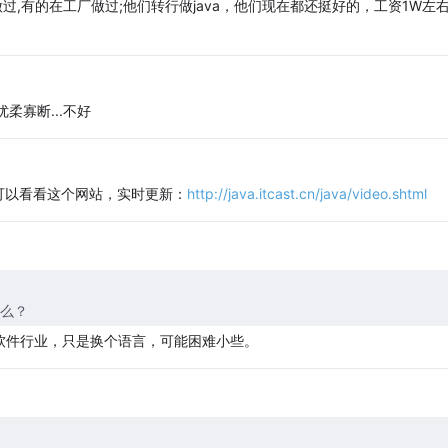
过,有的在工厂做过;他们转行做java，他们现在都还挺好的，工资1W左
柔寡断...不好
可以看看这个网站，实时更新：
http://java.itcast.cn/java/video.shtml
赌么？
也是软件行业，只是换个语言，可能困难小些。