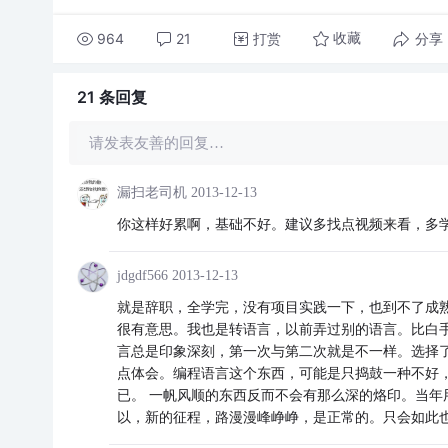
964
21
打赏
分享
收藏
21 条
回复
请发表友善的回复…
漏扫老司机
2013-12-13
你这样好累啊，基础不好。建议多找点视频来看，多
jdgdf566
2013-12-13
就是辞职，全学完，没有项目实践一下，也到不了成
很有意思。我也是转语言，以前弄过别的语言。比白
言总是印象深刻，第一次与第二次就是不一样。选择
点体会。编程语言这个东西，可能是只捣鼓一种不好
已。 一帆风顺的东西反而不会有那么深的烙印。当
以，新的征程，路漫漫峰峥峥，是正常的。只会如此也只有