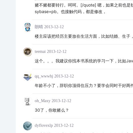
赌不赌都要转行。呵呵。[/quote] 嗯，如果之前也
sybase+pb。也接触代码，都是修改，
朗晴
2013-12-12
楼主应该把经历主要放在生活方面，比如结婚、生子
teemai
2013-12-12
这个。。。我建议你找本书系统的学习一下，比如Jav
qq_wwwhj
2013-12-12
年龄不小了，辞职你顶得住压力？要学会同时干好两
oh_Maxy
2013-12-12
30了，你敢赌么？
dyflovexlp
2013-12-12