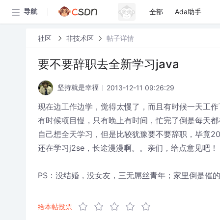
全部
Ada助手
导航
社区
非技术区
帖子详情
要不要辞职去全新学习java
2013-12-11 09:26:29
坚持就是幸福
现在边工作边学，觉得太慢了，而且有时候一天工作
有时候项目慢，只有晚上有时间，忙完了倒是每天都
自己想全天学习，但是比较犹豫要不要辞职，毕竟2
还在学习j2se，长途漫漫啊。。亲们，给点意见吧！
PS：没结婚，没女友，三无屌丝青年；家里倒是催的
给本帖投票