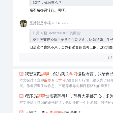
30了，你敢赌么？
赌不赌都要转行。呵呵。
坚持就是幸福
2013-12-12
引用 4 楼 jacktree365 的回复:
楼主应该把经历主要放在生活方面，比如结婚、生
但是这个也急不来，当然有适合的也可以的。这2方面
我想立刻
辞职
，然后闭关
学习
编程语言，我给自己
本文探讨了立即
辞职
专心
学习
C语言的可行性，建议先了解
展。作者强调生物作息、市场需求导向和目标驱动的重要性
程序员
辞职
也需要辞得帅，辞得大家都开心，多
本文提供了详细的跳槽建议，包括提前一个月通知、保持良
太难了！要
不要
辞职
回家过年？