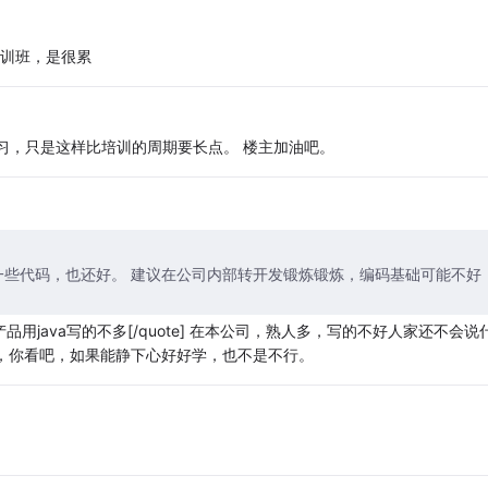
培训班，是很累
习，只是这样比培训的周期要长点。 楼主加油吧。
 做实施，懂一些代码，也还好。 建议在公司内部转开发锻炼锻炼，编码基础可能不好
。
e，产品用java写的不多[/quote] 在本公司，熟人多，写的不好人家还不会说
嗯，你看吧，如果能静下心好好学，也不是不行。