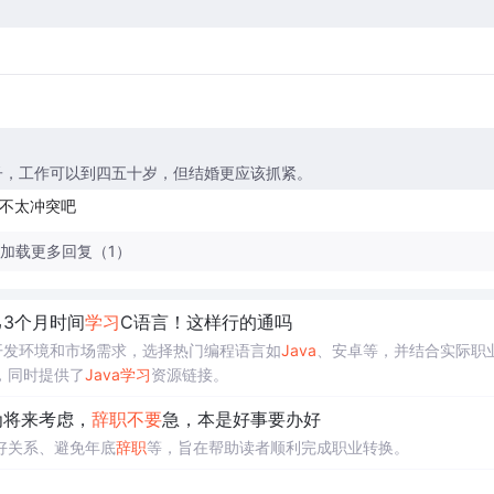
子，工作可以到四五十岁，但结婚更应该抓紧。
不太冲突吧
加载更多回复（1）
3个月时间
学习
C语言！这样行的通吗
开发环境和市场需求，选择热门编程语言如
Java
、安卓等，并结合实际职
，同时提供了
Java
学习
资源链接。
为将来考虑，
辞职
不要
急，本是好事要办好
好关系、避免年底
辞职
等，旨在帮助读者顺利完成职业转换。