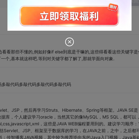
发表回
看看那些不懂的,例如好像if else到底是干嘛的,这些得看看这些关键字是
一个,基本就这样吧.等到对关键字都了解了,那就学面向对象.
码多敲代码多敲代码多敲代码多敲代码
et、JSP，然后再学习Struts、Hibernate、Spring等框架。JAVA SE是
还有数据库，个人建议学习oracle，当然其它的像MySQL，MS SQL，都可以
,javascript,xml，这些是JAVA WEB编程要用到的。建议学习顺序：
JAVA EE，包括Servlet、JSP、框架至于数据库的学习，在JAVA之前，之中，之后都
资料：传智播客JAVA视频，其中较为推荐毕向东的Java入门视频，Java基