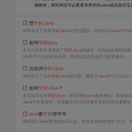
频教程，有时间还可以看看张孝祥的Java就业面试宝
想
学好
Java
博客表达了想要
学好
Java
的强烈愿望，体现出对
Java
学习
如何
学好
java
本文针对初学者提供了
学好
Java
的建议，包括如何顺利搭建
DN等平台高效解决问题。强调实践和互动学习的重要性。
论如何
学好
Java
博客提出了如何
学好
Java
的问题，聚焦于
Java
学习方法这
如何
学好
Java
？
本文指导如何
学好
Java
，包括理解
Java
基本概念、掌握集
Java
中的重要性，并提醒注意代码质量和文档注释的重要性
java
要
学好
得半年
博客提到
Java
要学的知识很多，旺旺老师称每周学习5天，