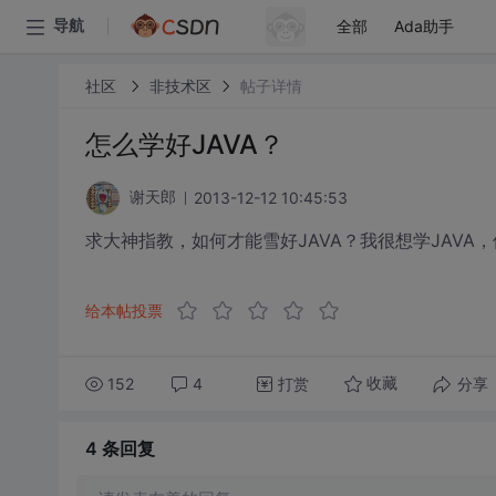
全部
Ada助手
导航
社区
非技术区
帖子详情
怎么学好JAVA？
2013-12-12 10:45:53
谢天郎
求大神指教，如何才能雪好JAVA？我很想学JAVA
给本帖投票
152
4
打赏
分享
收藏
4 条
回复