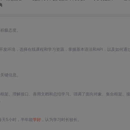
典
的积极态度。
开发环境，选择在线课程和学习资源，掌握基本语法和API，以及如何通过
一关键信息。
合框架、理解接口、善用文档和总结学习。强调了面向对象、集合框架、
。
每天5小时，半年能
学好
，认为学习时长较长。