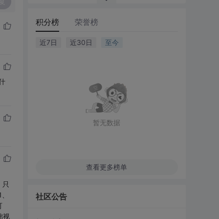
复
积分榜
荣誉榜
近7日
近30日
至今
什
暂无数据
查看更多榜单
，只
1、
社区公告
可
础视