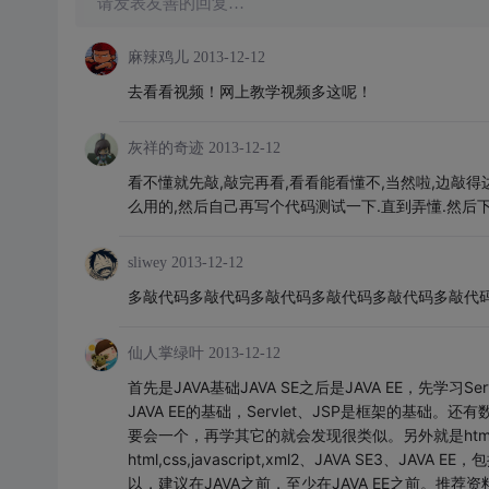
请发表友善的回复…
麻辣鸡儿
2013-12-12
去看看视频！网上教学视频多这呢！
灰祥的奇迹
2013-12-12
看不懂就先敲,敲完再看,看看能看懂不,当然啦,边敲得边
么用的,然后自己再写个代码测试一下.直到弄懂.然后下
sliwey
2013-12-12
多敲代码多敲代码多敲代码多敲代码多敲代码多敲代
仙人掌绿叶
2013-12-12
首先是JAVA基础JAVA SE之后是JAVA EE，先学习Servl
JAVA EE的基础，Servlet、JSP是框架的基础。
要会一个，再学其它的就会发现很类似。另外就是html,css
html,css,javascript,xml2、JAVA SE3、
以，建议在JAVA之前，至少在JAVA EE之前。推荐