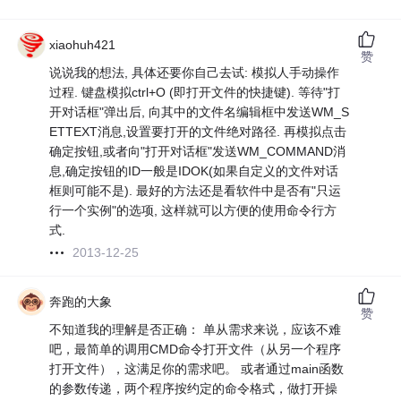
xiaohuh421
赞
说说我的想法, 具体还要你自己去试: 模拟人手动操作
过程. 键盘模拟ctrl+O (即打开文件的快捷键). 等待"打
开对话框"弹出后, 向其中的文件名编辑框中发送WM_S
ETTEXT消息,设置要打开的文件绝对路径. 再模拟点击
确定按钮,或者向"打开对话框"发送WM_COMMAND消
息,确定按钮的ID一般是IDOK(如果自定义的文件对话
框则可能不是). 最好的方法还是看软件中是否有"只运
行一个实例"的选项, 这样就可以方便的使用命令行方
式.
2013-12-25
奔跑的大象
赞
不知道我的理解是否正确： 单从需求来说，应该不难
吧，最简单的调用CMD命令打开文件（从另一个程序
打开文件），这满足你的需求吧。 或者通过main函数
的参数传递，两个程序按约定的命令格式，做打开操