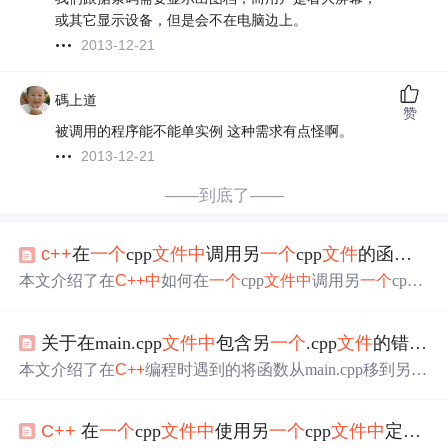
或其它显示设备，但是会不在电脑边上。
2013-12-21
碼上道
赞
被调用的程序能不能单实例 这种需求有点怪啊。
2013-12-21
——到底了——
c++
在
一个
cpp
文件
中
调用另
一个
cpp
文件
的函数的两种方法
本文介绍了在
C++
中
如何在
一个
cpp
文件
中
调用另
一个
cpp
文件
的函数，包括创建头
文件
进行声明和直接在调用前声
明函数两种方法，并通过实例演示了这两种方法的
实现
过
关于在main.cpp
文件
中
包含另
一个
.cpp
文件
的错误及原因
程。
本文介绍了在
C++
编程时遇到的将函数从main.cpp移到另
一
个
cpp
文件
并引入时出现的重定义错误。问题在于包含cpp
文件
导致编译两次，解决方案是使用extern关键字在主
文件
C++
在
一个
cpp
文件
中
使用另
一个
cpp
文件
中
定义的函数
中
声明函数，而不在cpp
文件
中
包含它们。