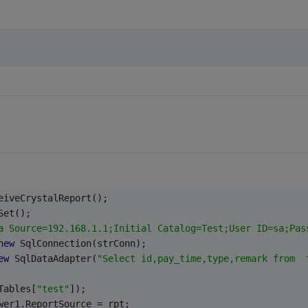
eiveCrystalReport();
Set();
a Source=192.168.1.1;Initial Catalog=Test;User ID=sa;Pas
new
 SqlConnection(strConn);
ew
 SqlDataAdapter(
"Select id,pay_time,type,remark from  
Tables[
"test"
]);
wer1.ReportSource = rpt;