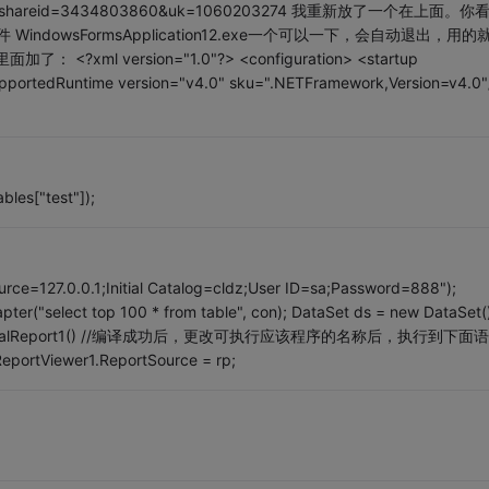
are/link?shareid=3434803860&uk=1060203274 我重新放了一个在上面。你
e和复件 WindowsFormsApplication12.exe一个可以一下，会自动退出，用的
?xml version="1.0"?> <configuration> <startup
pportedRuntime version="v4.0" sku=".NETFramework,Version=v4.0"
s["test"]);
rce=127.0.0.1;Initial Catalog=cldz;User ID=sa;Password=888");
er("select top 100 * from table", con); DataSet ds = new DataSet()
p =new CrystalReport1() //编译成功后，更改可执行应该程序的名称后，执行到下面语
portViewer1.ReportSource = rp;