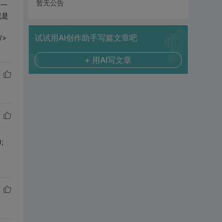
暂无公告
看一
就是
试试用AI创作助手写篇文章吧
/>
+ 用AI写文章
;