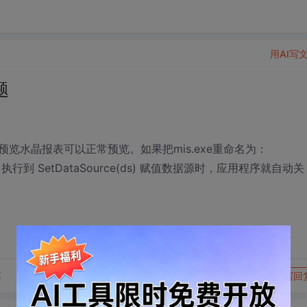
用AI写
题
e 预览水晶报表可以正常预览。如果把mis.exe重命名为：
行到 SetDataSource(ds) 赋值数据源时，应用程序就自动关
转发到动态
举报
享
写回