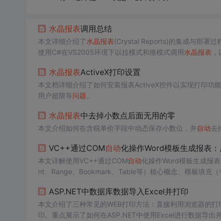
水晶报表
调用总结
本文详细介绍了
水晶报表
(Crystal Reports)的
使用C#在VS2005环境下以拉模式和推模式调用
水晶报表
，
水晶报表
ActiveX打印设置
本文档详细介绍了如何安装报表ActiveX控件以实现打印
用户超限等
问题
。
水晶报表
中去掉小数点后面无用的零
本文介绍如何在含税单价字段中动态保存小数位，并
自动
去
VC++通过COM
自动
化操作Word模板生成报表
本文详解使用VC++通过COM
自动
化操作Word模板生成报
nt、Range、Bookmark、Table等）核心概念、
点（关闭屏幕更新、早期绑定、资源清理、异常处理）。强
ASP.NET中数据库数据导入Excel并打印
本文介绍了三种常见的WEB打印方法：直接利用浏览器的打
印。重点展示了如何在ASP.NET中使用Excel进行数据导出