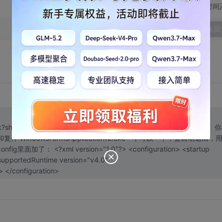
切换为时间
发表回
hare/link?shareid=3434803860&uk=1060203274 我重新放了一个在上面。
exe和复件 WindowsFormsApplication12.exe一个可以一下，会自动退出，
<?xml version="1.0"?> <configuration> <startup
rsion=v4.0"/> </startup> </configuration>