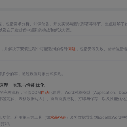
集成与部署过程，包括需求分析、知识储备、开发实现与测试部署等环节。重点讲解了
以及在开发过程中遇到的挑战和解决方案。
功能，并解决了安装过程中可能遇到的各种
问题
，包括安装失败、登录信息
掉多余的零，通过设置对象公式实现。
：原理、实现与性能优化
表的完整流程，涵盖COM
自动
化原理、Word对象模型（Application、Doc
模板填充（书签定位、表格数据写入）、页眉页脚控制、打印与保存，以及性能优化
调书签机制的稳定性与精准性，规避占位符文本替换风险。
印功能、利用第三方工具（如
水晶报表
）及将数据导出到Excel或Word中
并打印。