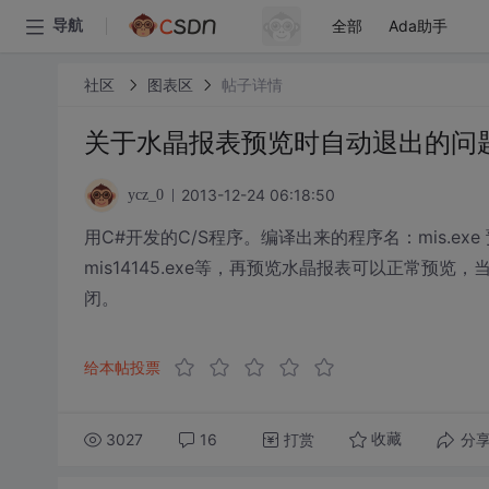
全部
Ada助手
导航
社区
图表区
帖子详情
关于水晶报表预览时自动退出的问
2013-12-24 06:18:50
ycz_0
用C#开发的C/S程序。编译出来的程序名：mis.ex
mis14145.exe等，再预览水晶报表可以正常预览，当执
闭。
给本帖投票
3027
16
打赏
分
收藏