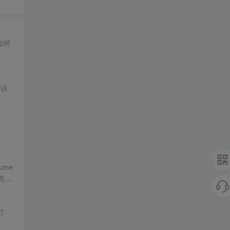
如何
错误、
ume
关键
打