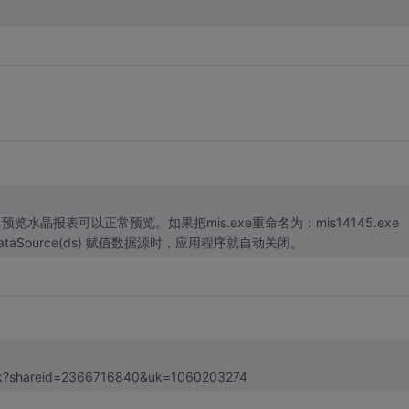
预览水晶报表可以正常预览。如果把mis.exe重命名为：mis14145.exe
aSource(ds) 赋值数据源时，应用程序就自动关闭。
link?shareid=2366716840&uk=1060203274