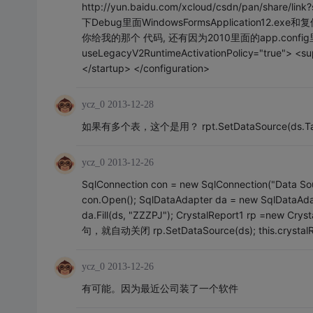
http://yun.baidu.com/xcloud/csdn/pan/sh
下Debug里面WindowsFormsApplication12.ex
你给我的那个 代码, 还有因为2010里面的app.config里面加了： <
useLegacyV2RuntimeActivationPolicy="true"> <su
</startup> </configuration>
ycz_0
2013-12-28
如果有多个表，这个是用？ rpt.SetDataSource(ds.Table
ycz_0
2013-12-26
SqlConnection con = new SqlConnection("Data Sou
con.Open(); SqlDataAdapter da = new SqlDataAdapt
da.Fill(ds, "ZZZPJ"); CrystalReport1 r
句，就自动关闭 rp.SetDataSource(ds); this.crystalRe
ycz_0
2013-12-26
有可能。因为最近公司装了一个软件