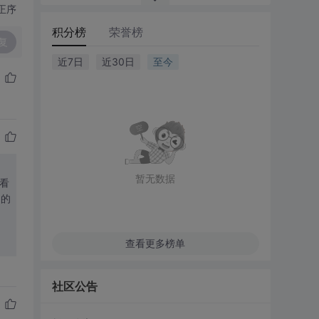
正序
积分榜
荣誉榜
复
近7日
近30日
至今
暂无数据
你看
用的
查看更多榜单
社区公告