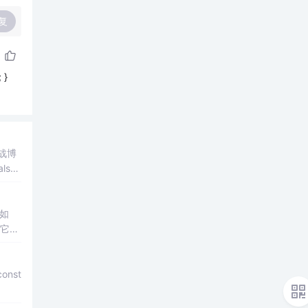
复
 }
战博
如
const