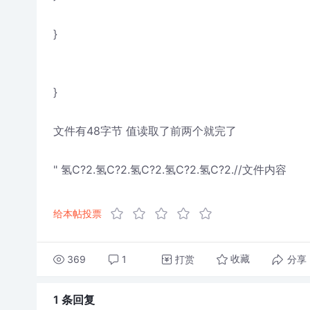
}
}
文件有48字节 值读取了前两个就完了
" 氢C?2.氢C?2.氢C?2.氢C?2.氢C?2.//文件内容
给本帖投票
369
1
打赏
分享
收藏
1 条
回复