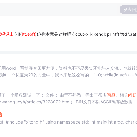
发表回
，记得退出
} if(
!tt.eof()
)//你本意是这样吧
{ cout<<i<<endl; printf("%d",aa);
用word，写博客查阅更方便，资料也不容易丢失还能与人交流，也就转
，我本来是这么写的： i=0; while(in.eof()==false)
程序要求读取一个ARM的BIN文件，需要获取每一个字节，写了一个函数测试一下： 文件： 由于不熟悉，弄出了很多
问题
。相关
问题
...
题
 #include "xitong.h" using namespace std; int main(int argc, char 