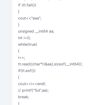
if (tt.fail())
{
cout<<"aaa";
}
unsigned __int64 aa;
int i=0;
while(true)
{
i++;
tt.read((char*)(&aa),sizeof(__int64));
if(tt.eof())
{
cout<<i<<endl;
// printf("%d",aa);
break;
}