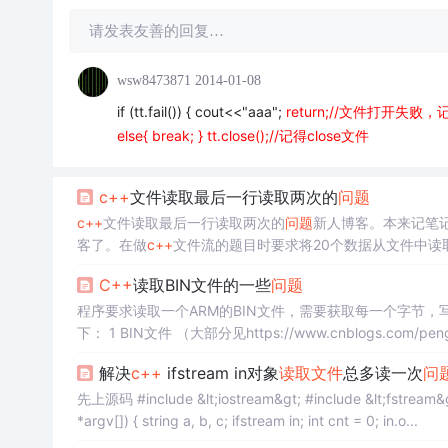
请发表友善的回复…
wsw8473871
2014-01-08
if (tt.fail()) { cout<<"aaa";
return;//文件打开失败
else{ break; }
tt.close();//记得close文件
c++
文件读取最后一行读取两次的
问题
c++
文件读取最后一行读取两次的
问题
新人博客。本来记笔记
客了。在做
c++
文件流的题目时要求将20个数据从文件中读取到一个长度为20的向量中
{ if(in.bad()==false&&in.fail()==false)
C++
读取BIN文件的一些
问题
下： 1 BIN文件 （大部分见https://www.cnblogs.com/pengwangguoyh/articles/3223072.html） BIN文件不以ASCII码存放数据，它将
内存中数据存储形式不加转换地传送到磁盘文件，因此它又称为
解决
c++
ifstream in对象
读取文件
总多读一次
问
先上源码 #include &lt;iostream&gt; #include &lt;fstream&gt;
*argv[]) { string a, b, c; ifstream in; int cnt = 0; in.o...