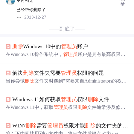
不再相见
赞
已经帮你删除了
2013-12-27
——到底了——
删除
Windows 10中的
管理员
账户
在Windows 10操作系统中，
管理员
账户是具有最高权限的
账户，它允许用户对计算机进行广泛的配置和管理。
请
注
意，
删除
管理员
账户将永久
删除
该账户及其相关文件，因
解决
删除
文件夹需要
管理员
权限的问题
此在执行此操作之前，
请
确保您不再需要该账户。在执行
步骤 3 之后，系统将显示一个确认对话框以确保您要
删除
当你尝试
删除
文件夹时遇到"需要来自Administrators的权
的是正确的
管理员
账户。在“用户”文件夹中，您将看到计
限"提示，可以尝试以下方法解决：
算机上存在的所有用户账户，包括
管理员
账户。因此，
请
谨慎使用该命令，并确保您要
删除
的是正确的账户。
请
注
Windows 11如何获取
管理员
权限
删除
文件
意，在执行
删除
管理员
账户之前，确保您是以另一个
管理
在Windows 11中，获取
管理员
权限
删除
文件通常涉及修改
员
账户登录的。希望这些步骤对您有所帮助！
文件或文件夹的权限设置。你可以通过文件夹属性对话
框、命令提示符或Windows PowerShell来实现这一目标。每
WIN7
删除
需要
管理员
权限才能
删除
的文件夹的方法
种方法都有其适用的场景和优缺点，你可以根据自己的需
求和偏好选择最适合的方法。重要的是，在修改文件权限
将以下内容拷贝到txt文件中，将txt文件后缀名改为.reg。