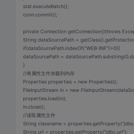
stat.executeBatch();
conn.commit();
private Connection getConnection()throws Exce
String dataSourcePath = getClass().getProtecti
if(dataSourcePath.indexOf("WEB-INF")>0){
dataSourcePath = dataSourcePath.substring(0,d
}
//将属性文件加载到内存
Properties properties = new Properties();
FileInputStream in = new FileInputStream(dataS
properties.load(in);
in.close();
//读取属性文件
String classname = properties.getProperty("jdbc
String url = properties.getProperty("jdbc.url");