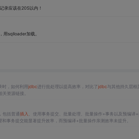
W 条记录应该在20S以内！
，用sqlloader加载。
录时，如何利用
jdbc
进行批处理以提高效率，对比了
jdbc
与其他持久层框
相关资源链接。
，包括普通
插入
、使用事务提交、批量处理、批量操作+事务以及预编译+
理和事务提交能显著提升效率，而预编译+批量操作亲测效率未提升。