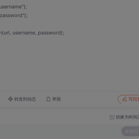
username");
.password");
(url, username, password);
转发到动态
举报
写回
切换为时间
发表回