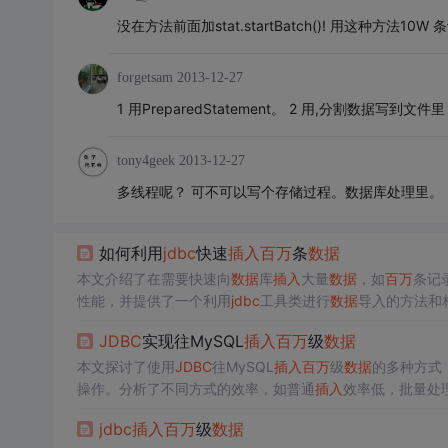
没在方法前面加stat.startBatch()! 用这种方法10
forgetsam
2013-12-27
1 用PreparedStatement。 2 用,分割数据写到文件里
tony4geek
2013-12-27
多线程呢？ 可不可以写个存储过程。数据库处理里。
如何利用
jdbc
快速
插入
百万
条
数据
本文介绍了在需要快速向
数据
库
插入
大量
数据
，如
百万
条记
性能，并提供了一个利用
jdbc
工具类进行
数据
导入的方法和
JDBC
实现往MySQL
插入
百万
级
数据
本文探讨了使用
JDBC
往MySQL
插入
百万
级
数据
的多种方式
操作。分析了不同方式的效率，如普通
插入
效率低，批量处
jdbc
插入
百万
级
数据