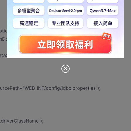
ption{
onDomain().getCodeSource().getLocation().getPath();
ataSourcePath.indexOf("WEB-INF/classes"));
ourcePath+"WEB-INF/config/jdbc.properties");
.driverClassName");