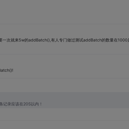
处理不要一次就来5w的addBatch(),有人专门做过测试addBatch的数量在100
tch()!
tch()! 用这种方法10W 条记录应该在20S以内！