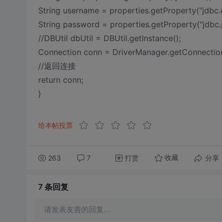
String username = properties.getProperty("jdbc.
String password = properties.getProperty("jdbc
//DBUtil dbUtil = DBUtil.getInstance();
Connection conn = DriverManager.getConnection
//返回连接
return conn;
}
给本帖投票
263
7
打赏
分享
收藏
7 条
回复
请发表友善的回复…