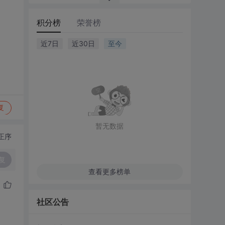
积分榜
荣誉榜
近7日
近30日
至今
复
暂无数据
正序
复
查看更多榜单
社区公告