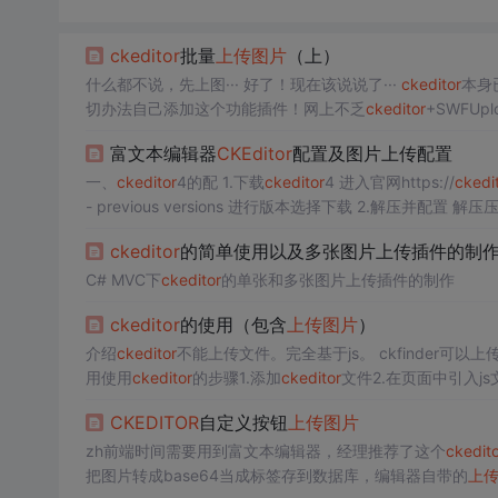
ckeditor
批量
上传图片
（上）
什么都不说，先上图··· 好了！现在该说说了···
ckeditor
本身
切办法自己添加这个功能插件！网上不乏
ckeditor
+SWFUp
pload，后台使用环境是php哈~第一步：准备需求资源 jquer
富文本编辑器
CKEditor
配置及图片上传配置
一、
ckeditor
4的配 1.下载
ckeditor
4 进入官网https://
ckedi
- previous versions 进行版本选择下载 
配...
ckeditor
的简单使用以及多张图片上传插件的制
C# MVC下
ckeditor
的单张和多张图片上传插件的制作
ckeditor
的使用（包含
上传图片
）
介绍
ckeditor
不能上传文件。完全基于js
用使用
ckeditor
的步骤1.添加
ckeditor
文件2.在页面中引入js文件<sc
CKEDITOR
自定义按钮
上传图片
zh前端时间需要用到富文本编辑器，经理推荐了这个
ckedito
把图片转成base64当成标签存到数据库，编辑器自带的
上