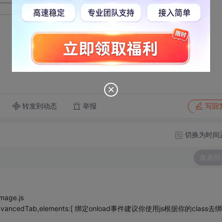
转发到动态
举报
写回
切换为时间
发表回
mage.js
n.advancedTab,elements:[ 绑定onload事件建议你使用js根据你的class去绑