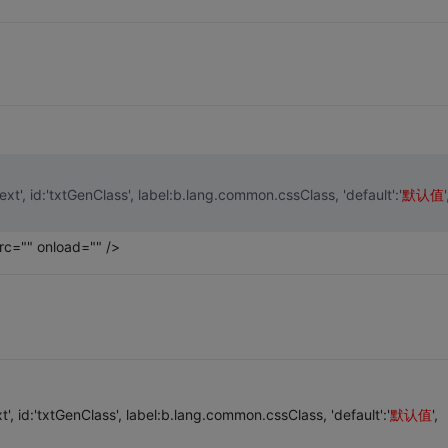
xt', id:'txtGenClass', label:b.lang.common.cssClass, 'default':'
默认值
'
 onload="" />
', id:'txtGenClass', label:b.lang.common.cssClass, 'default':'
默认值
',