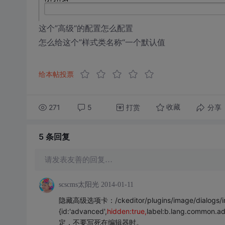
这个”高级“的配置怎么配置
怎么给这个”样式类名称“一个默认值
给本帖投票
271
5
打赏
分享
收藏
5 条
回复
请发表友善的回复…
scscms太阳光
2014-01-11
隐藏高级选项卡：/ckeditor/plugins/image/dialogs/i
{id:'advanced',
hidden:true,
label:b.lang.commo
定，不要写死在编辑器时。