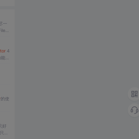
尽一
ileU
tor
4
r
的使
只好
.只好