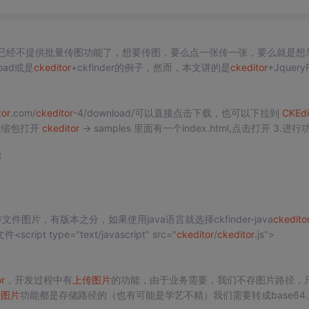
已经不提供批量传图功能了，想要传图，要么点一张传一张，要么就是想
load或是
ckeditor
+ckfinder的例子，然而，本文讲的是
ckeditor
+JqueryF
y：比如jque
tor
.com/
ckeditor
-4/download/可以直接点击下载，也可以下拉到
CKEdi
2.解压并配置 解压压缩包打开
ckeditor
-> samples 里面有一个index.html,点击打开 3.进行功能
作
。 ckfinder可以上传文件图片，有版本之分，如果使用java语言就选择ckfinder-java
ckedito
ript type="text/javascript" src="
ckeditor
/
ckeditor
.js">
r
，开发过程中有
上传图片
的功能，由于业务需要，我们不存图片路径，
传图片
功能都是存储路径的（也有可能是学艺不精）我们需要转成base64