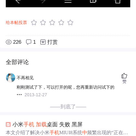
给本帖投票
226
1
打赏
全部评论
不再相见
赞
刚刚测试了下，可以打开的呢，您再重新访问试下的
2013-12-27
——到底了——
小米
手机
加载
桌面 失败 黑屏
本文介绍了解决小米
手机
MIUI8系统
中
频繁出现的“正在
加