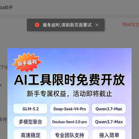
da助手
用AI写
服务超时,请刷新页面重试
TEXT1控件 加上右键事件, 在点击右键是运行一个方法
x
ightclick的事件中是没有问题的, 但这个表格是动态的列数不固定>