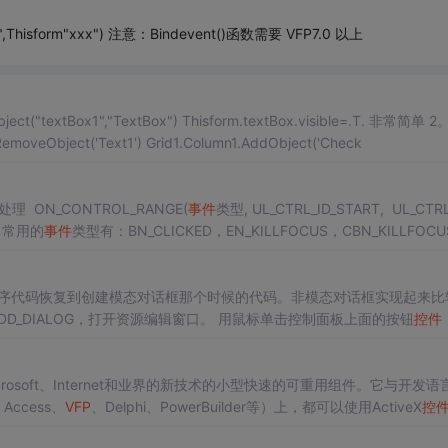
Click",Thisform"xxx") 注意：Bindevent()函数需要 VFP7.0 以上
extBox1","TextBox") Thisform.textBox.visible=.T. 非常简单 2。如果
umn1.RemoveObject('Text1') Grid1.Column1.AddObject('Check
处理 ON_CONTROL_RANGE(
事件
类型, UL_CTRL_ID_START, UL_CTRL
X_COUNT_CTRL, OnCtrlEventHandle) a. 常用的
事件
类型有：BN_CLICKED，EN_KILLFOCUS，CBN_KILLFOCU
程序代码恢复到创建模态对话框那个时候的代码。非模态对话框实现起来比
->IDD_DIALOG，打开资源编辑窗口。 用鼠标单击控制面板上面的按钮
控件
选择属性对话框，将按钮的ID改为IDC_BTN_ADD,Capt...
osoft、Internet和业界的新技术的小型快速的可重用组件。它与开发语
ccess、
VFP
、Delphi、PowerBuilder等）上，都可以使用ActiveX
控
tiveX
控件
。这样就实现了