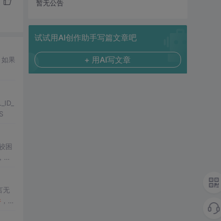
暂无公告
试试用AI创作助手写篇文章吧
+ 用AI写文章
_ID_
S
较困
，在
言无
件
，程