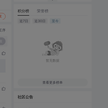
积分榜
荣誉榜
复
近7日
近30日
至今
正序
复
暂无数据
查看更多榜单
社区公告