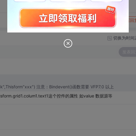
转发到动态
举报
写回
切换为时间
发表回
=Bindevent(thisform.grid1.colum1.text1,"RightClick",Thisform"xxx") 注意：Bindevent()函数需要 VFP7.0 以上
orm.grid1.colum1.text1这个控件的属性 如value 数据源等