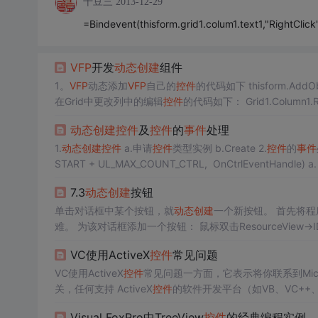
十豆三
2013-12-29
=Bindevent(thisform.grid1.colum1.text1,"Right
VFP
开发
动态创建
组件
1。
VFP
动态添加
VFP
自己的
控件
的代码如下 thisform.AddObject("t
在Grid中更改列中的编辑
控件
的代码如下： Grid1.Col
动态创建
控件
及
控件
的
事件
处理
1.
动态创建
控件
a.申请
控件
类型实例 b.Create 2.
控件
的
事件
START + UL_MA
7.3
动态创建
按钮
单击对话框中某个按钮，就
动态创建
一个新按钮。 首先将
难。 为该对话框添加一个按钮： 鼠标双击ResourceView
对话框适当位置上拖出一个适当大小的按钮；用鼠标右键单击该按钮，
VC使用ActiveX
控件
常见问题
VC使用ActiveX
控件
常见问题一方面，它表示将你联系到Micr
关，任何支持 ActiveX
控件
的软件开发平台（如VB、VC++、A
序员可以像使用Windows标准
控件
一样使用不同厂商开发的Ac
Visual FoxPro中TreeView
控件
的经典编程实例