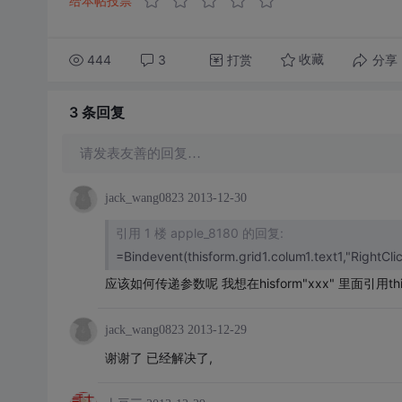
给本帖投票
444
3
打赏
分享
收藏
3 条
回复
请发表友善的回复…
jack_wang0823
2013-12-30
引用 1 楼 apple_8180 的回复:
应该如何传递参数呢 我想在hisform"xxx" 里面引用thisf
jack_wang0823
2013-12-29
谢谢了 已经解决了,