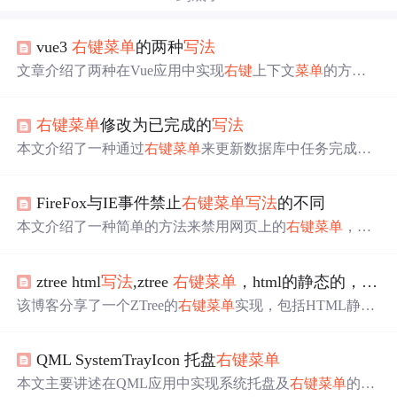
vue3
右键
菜单
的两种
写法
文章介绍了两种在Vue应用中实现
右键
上下文
菜单
的方
法：一种是使用v-contextmenu指令，另一种是Vue3Context
menu库，展示了如何配置和触发
菜单
项的点击事件。
右键
菜单
修改为已完成的
写法
本文介绍了一种通过
右键
菜单
来更新数据库中任务完成状
态的方法。使用 Delphi 编写了一个示例程序，该程序能够
弹出一个对话框让用户输入任务的完成状态，然后更新数
FireFox与IE事件禁止
右键
菜单
写法
的不同
据库中的相应记录。
本文介绍了一种简单的方法来禁用网页上的
右键
菜单
，并
确保此功能在不同浏览器（如IE和Firefox）间能够兼容运
行。此外，还提供了解决‘document.getElementById(...)为空
ztree html
写法
,ztree
右键
菜单
，html的静态的，js和css都有
或不是对象’错误的有效策略。
该博客分享了一个ZTree的
右键
菜单
实现，包括HTML静态
页面、JavaScript和CSS样式文件。下载后可直接查看功
能，适用于网页交互中的树形结构操作，如文件管理等场
QML SystemTrayIcon 托盘
右键
菜单
景。
本文主要讲述在QML应用中实现系统托盘及
右键
菜单
的过