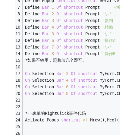
Define Popup 
shortcut 
shortcut 
Relative 
From
 
Define 
Bar 
1
Of
shortcut 
Prompt 
"    <关闭菜单>
Define 
Bar 
2
Of
shortcut 
Prompt 
"\-"
Define 
Bar 
3
Of
shortcut 
Prompt 
"复制      (\<
Define 
Bar 
4
Of
shortcut 
Prompt 
"粘贴      (\<
Define 
Bar 
5
Of
shortcut 
Prompt 
"\-"
Define 
Bar 
6
Of
shortcut 
Prompt 
"操作A     (\<
Define 
Bar 
7
Of
shortcut 
Prompt 
"\-"
Define 
Bar 
8
Of
shortcut 
Prompt 
"操作B     (\<
*如果不够用，照着加几个即可。
On
 Selection 
Bar 
3
Of
shortcut 
MyForm.CMD_Men
On
 Selection 
Bar 
4
Of
shortcut 
MyForm.CMD_Men
On
 Selection 
Bar 
6
Of
shortcut 
MyForm.CMD_Men
On
 Selection 
Bar 
8
Of
shortcut 
MyForm.CMD_Men
*--表单的RightClick事件代码：
Activate Popup 
shortcut 
At
 Mrow(),Mcol()