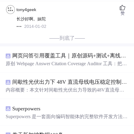
tony4geek
赞
长沙好啊。妹陀
2014-01-02
——到底了——
网页问答引用覆盖工具｜原创源码+测试+离线报告
原创 Webpage Answer Citation Coverage Auditor 工具：把网
页摘要中的事实性陈述与页面段落、发布时间和引用链接
对齐，统计未被证据覆盖的结论；本地网页、JSON/HTM
间歇性光伏出力下 48V 直流母线电压稳定控制及储能双向充放电闭环调控体系研究（Simulink仿真实现）
L/SVG报告、测试与示例。压缩包包含完整源码、3项自动
化测试、可复现示例、HTML/JSON/SVG离线报告、1080×
内容概要：本文针对间歇性光伏出力导致的48V直流母线
720运行效果图、README、运行说明、MIT License及原
电压波动问题，研究并构建了一套储能系统双向充放电闭
创授权声明。适合开发者进行工程预检、质量审查和交付
环调控体系，旨在实现离网型直流微网的功率动态平衡与
复核；Node.js 18+可直接运行，零第三方运行依赖。
Superpowers
电压稳定控制。通过Simulink搭建包含光伏阵列、Boost DC
-DC变换器、负载、双向DC-DC变换器及锂离子电池的完
Superpowers 是一套面向编码智能体的完整软件开发方法，
整直流微网系统模型，重点解决光伏发电波动引起的功率
它构建于一系列可组合技能及确保智能体能正确运用这些
供需失衡难题。采用最大功率点跟踪（MPPT）技术提升
技能的初始指令之上。
光伏能量捕获效率，并结合储能系统的双向调节能力，实