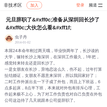
非技术区
登录
频道
加入
帖子详情
社区
非技术区
元旦辞职了&#xff0c;准备从深圳回长沙了
&#xff0c;大伙怎么看&#xff1f;
虫子丹
2014-01-02
本屌24本命年刚过两天哦，毕业快两年了，长沙读的
大学，辗转长沙上海深圳，在深圳工作最久，1年把，
感觉转来转去还是回长沙了。
一是女朋友在长沙，异地恋这么久，伤不起，过年打算
扯结婚证，女朋友不愿意来深圳，所以我回家好了；
二时工作外派出去一下子成了外包，而且上下班远，6
点多起床，8点半下班，本来就对外包有排斥心理，工
作起来极不上心，为了对工作负责也对自己负责在外包
公司这边待了几天就跟本公司提辞职了。