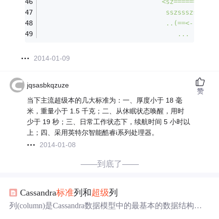
                               <sz======zz===
                                sszssszsz~sss
                                ..(==<--...<=
                                   ...      .
2014-01-09
jqsasbkqzuze
赞
当下主流超级本的几大标准为：一、厚度小于 18 毫
米，重量小于 1.5 千克；二、从休眠状态唤醒，用时
少于 19 秒；三、日常工作状态下，续航时间 5 小时以
上；四、采用英特尔智能酷睿i系列处理器。
2014-01-08
——到底了——
Cassandra
标准
列和
超级
列
列(column)是Cassandra数据模型中的最基本的数据结构单
元。列是一个由列名（key）、值（value）、时间戳（time