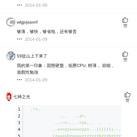
2014-01-09
wlgjvjsaxnf
赞
够薄，够快，够省电，还有够贵
2014-01-09
59從山上下來了
赞
我的第一印象：固態硬盤，低壓CPU, 輕薄， 節能，
遊戲性勉強
2014-01-09
七神之光
赞
.
'
+.                                    
              ...   ..z=.                    
            ..~~=-....=zs...  .   .          
           .-+==zz+<<<=zz=---(((((((--..     
           (z===shz====zzzzzzzhzzzhzzzzz+-.  