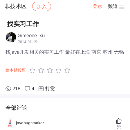
非技术区
登录
频道
加入
帖子详情
社区
非技术区
找实习工作
Simeone_xu
2014-01-19
找java开发相关的实习工作 最好在上海 南京 苏州 无锡
给本帖投票
218
4
打赏
全部评论
javabugsmaker
赞