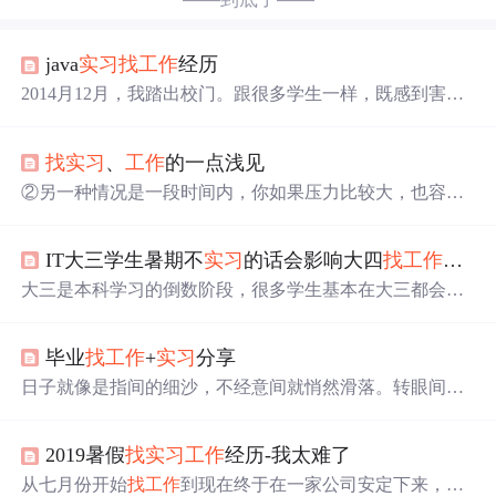
java
实习
找
工作
经历
2014月12月，我踏出校门。跟很多学生一样，既感到害怕
又感动激动。当时，我们班的同学，要不就去了培训 机
构，要不就在待在学校寝室，也有一些转行了，我则是参
找
实习
、
工作
的一点浅见
加完英语四级考试之后，就开始准备
找
工作
。 当时，我在
qq群里认识一个在湖南
工作
的人，问了下他在哪
工作
，然
②另一种情况是一段时间内，你如果压力比较大，也容易
后我就在网上搜索，感觉公司挺大的，然 后我看了招聘要
产生焦虑情绪，以我为例的话，我记得当时在
实习
的时
求，要求本科以上，当时有些不敢去，因为自己只是专
候，有那么一段时间既要忙着毕业论文、又要应付
实习
工
科，但那人劝我试一下，然后我也决定
IT大三学生暑期不
实习
的话会影响大四
找
工作
吗？
作
，还得投简历参加笔试面试，因此有那么一段时间，我
是处于一种一下班啥事都不想干的状态。（4）善用搜索，
大三是本科学习的倒数阶段，很多学生基本在大三都会出
例如，输入符合自己特定喜好/期望的关键词，像“
实习
地
去
找
实习
，一方面是学校毕业学分要求，一方面是为了更
点
实习
行业
实习
岗位”，举个例子“长沙金融
实习
”，利用微
好就业，不过有很多大三IT学生不是很确定要不要去
实习
信的搜索，能出来一堆发布过的
实习
信息，大家可以再根
毕业
找
工作
+
实习
分享
，一是暑期
实习
距离秋招很近，担心耽误秋招，也耽误其
据发布日期以及自己喜好，选择投递简历。3、一份好的简
他学习进度。那么如果大三IT方向暑期不
实习
的话会影响
日子就像是指间的细沙，不经意间就悄然滑落。转眼间自
历，需要持续打磨，建议大家早早行动起来。
大四
找
工作
吗?
己已经
实习
6个多月了(真是坑爹6个月)。从
找
工作
到
实习
的这段时间里，自己基本没写过博客了，感觉十分的懒
2019暑假
找
实习
工作
经历-我太难了
散。随着6月份的临近距离毕业的日子也不远了，
实习
的生
涯也快结束了，想着把自己
找
工作
到
实习
的点滴记录下
从七月份开始
找
工作
到现在终于在一家公司安定下来，路