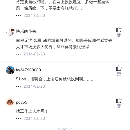
肯定要自己找啦。。在网上投投建立，多做一些面试
题，简历吹一下，不要太夸张就行。。
2014-01-30
快乐的小呆
赞
前程无忧 智联 58同城都可以的。如果是应届生感觉去
人才市场没多大优秀，除非你背景很强悍
2014-01-23
fw347969680
赞
51job，招聘会，上论坛你就想找到啊。。。
2014-01-23
pqy55
赞
找工作上人才网！
2014-01-23
——到底了——