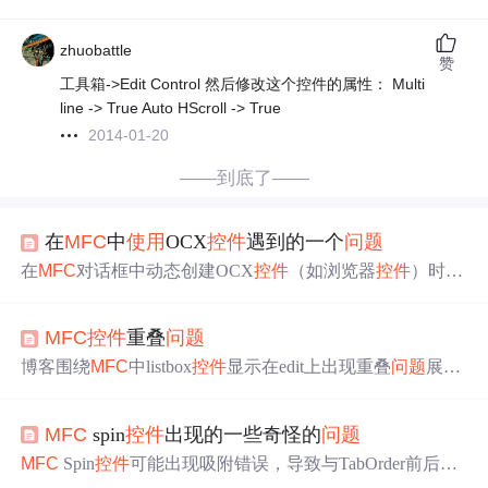
zhuobattle
赞
工具箱->Edit Control 然后修改这个控件的属性： Multi
line -> True Auto HScroll -> True
2014-01-20
——到底了——
在
MFC
中
使用
OCX
控件
遇到的一个
问题
在
MFC
对话框中动态创建OCX
控件
（如浏览器
控件
）时，
遇到程序异常
问题
，仅出现在DEBUG版本且与
MFC
版本
不匹配有关。通过统一
使用
特定版本的
MFC
库解决了跨平
MFC
控件
重叠
问题
台的兼容性
问题
。
博客围绕
MFC
中listbox
控件
显示在edit上出现重叠
问题
展
开。尝试了ctrl+d调整
控件
层级、设置
控件
上下层等方法均
未解决。最终提出将格式置为WS_CLIPSIBLINGS ，若此
MFC
spin
控件
出现的一些奇怪的
问题
方法无效，调用SetWindowPos可解决
问题
。
MFC
Spin
控件
可能出现吸附错误，导致与TabOrder前后
控
件
混淆，引发一系列界面显示
问题
，如位置异常、
控件
缩