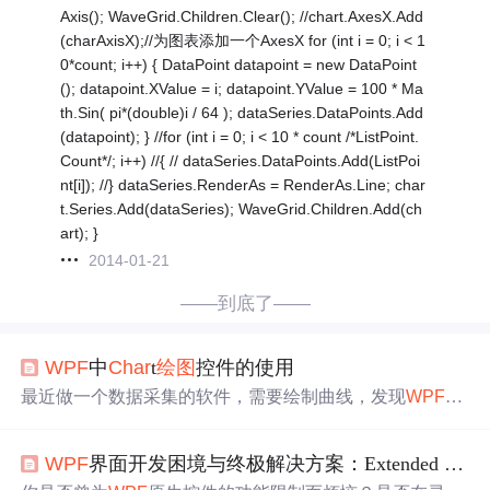
Axis(); WaveGrid.Children.Clear(); //chart.AxesX.Add
(charAxisX);//为图表添加一个AxesX for (int i = 0; i < 1
0*count; i++) { DataPoint datapoint = new DataPoint
(); datapoint.XValue = i; datapoint.YValue = 100 * Ma
th.Sin( pi*(double)i / 64 ); dataSeries.DataPoints.Add
(datapoint); } //for (int i = 0; i < 10 * count /*ListPoint.
Count*/; i++) //{ // dataSeries.DataPoints.Add(ListPoi
nt[i]); //} dataSeries.RenderAs = RenderAs.Line; char
t.Series.Add(dataSeries); WaveGrid.Children.Add(ch
art); }
2014-01-21
——到底了——
WPF
中
Char
t
绘图
控件的使用
最近做一个数据采集的软件，需要绘制曲线，发现
WPF
没
有直接可用的控件。 在
WPF
下有很多中
绘图
方法，比如：
Visifire，
Toolkit
，Interactive Data Display，还可以使用Winf
WPF
界面开发困境与终极解决方案：Extended
WPF
orm里的
Char
t控件等，选取适合自己的最重要。请参考shir
ley7758的文章：总结几种应用于
WPF
的
Char
t插件 本文重