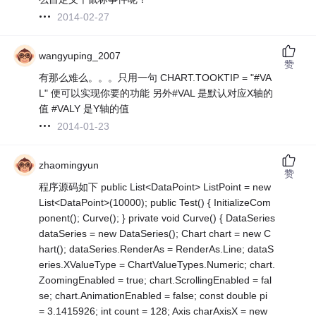
2014-02-27
wangyuping_2007
赞
有那么难么。。。只用一句 CHART.TOOKTIP = "#VA
L" 便可以实现你要的功能 另外#VAL 是默认对应X轴的
值 #VALY 是Y轴的值
2014-01-23
zhaomingyun
赞
程序源码如下 public List<DataPoint> ListPoint = new
List<DataPoint>(10000); public Test() { InitializeCom
ponent(); Curve(); } private void Curve() { DataSeries
dataSeries = new DataSeries(); Chart chart = new C
hart(); dataSeries.RenderAs = RenderAs.Line; dataS
eries.XValueType = ChartValueTypes.Numeric; chart.
ZoomingEnabled = true; chart.ScrollingEnabled = fal
se; chart.AnimationEnabled = false; const double pi
= 3.1415926; int count = 128; Axis charAxisX = new