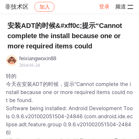
非技术区
登录
频道
加入
帖子详情
社区
非技术区
安装ADT的时候&#xff0c;提示“Cannot
complete the install because one or
more required items could
feixiangwoxin88
2014-01-24
转的
今天在安装ADT的时候，提示“Cannot complete the i
nstall because one or more required items could no
t be found.
Software being installed: Android Development Too
ls 0.9.6.v201002051504-24846 (com.android.ide.ec
lipse.adt.feature.group 0.9.6.v201002051504-2484
6)