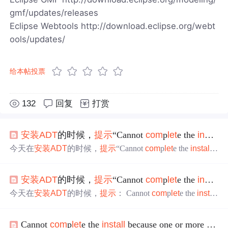
gmf/updates/releases
Eclipse Webtools http://download.eclipse.org/webt
ools/updates/
给本帖投票
132
回复
打赏
安装
ADT
的时候，
提示
“Cannot
com
p
let
e the
install
b
今天在
安装
ADT
的时候，
提示
“Cannot
com
p
let
e the
install
b
ecause one or more
required
items
could not be found. Softw
are being
install
ed: Android Development Tools 0.9.6.v201002
安装
ADT
的时候，
提示
“Cannot
com
p
let
e the
install
b
051504-24846 (
com
.android.ide.ecli
今天在
安装
ADT
的时候，
提示
： Cannot
com
p
let
e the
instal
l
because one or more
required
items
could not be found. Soft
ware being
install
ed: Android Development Tools 0.9.6.v20100
Cannot
com
p
let
e the
install
because one or more
requi
2051504-24846 (
com
.android.ide....