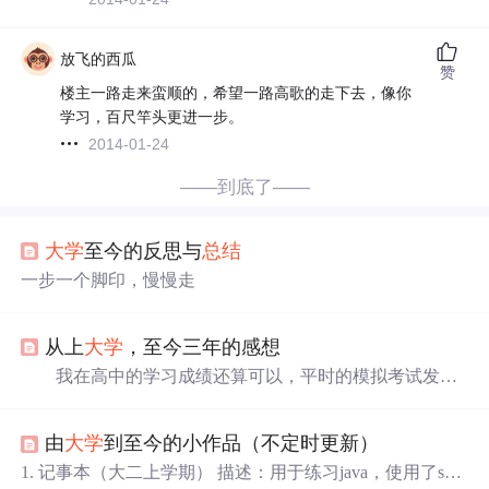
放飞的西瓜
赞
楼主一路走来蛮顺的，希望一路高歌的走下去，像你
学习，百尺竿头更进一步。
2014-01-24
——到底了——
大学
至今的反思与
总结
一步一个脚印，慢慢走
从上
大学
，至今三年的感想
我在高中的学习成绩还算可以，平时的模拟考试发挥
也比较稳定。到了高考，最后的成绩自然是跟平常差不
多，没有什么突变，最后选了一个本省的
大学
作为自己今
由
大学
到至今的小作品（不定时更新）
后学习的地点。当时跟自己的父母为了专业这件事商量了
很久，我也是挺庆幸当时父母就有这种“专业是非常重要的
1. 记事本（大二上学期） 描述：用于练习java，使用了sub