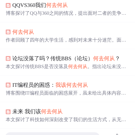
QQVS360我们
何去何从
博客探讨了QQ与360之间的情况，提出面对二者的竞争态
势，用户不知该
何去何从
的问题，聚焦于信息技术领域两
大软件的竞争对用户的影响。
何去何从
作者回顾了四年的大学生活，感到对未来十分迷茫。面对
社会的压力和未来的不确定性，作者陷入了深深的思考，
不知道自己的人生道路该
何去何从
。
论坛没落了吗？传统BBS（论坛）
何去何从
？
本文探讨传统BBS是否没落及
何去何从
。指出论坛未没
落，衰败主因是政策及自身管理模式，如封闭式运营、审
核严格、管理难等。还分析个人论坛站长处境，包括面临
IT编程员的困惑：
我该
何去何从
危机、用户群体难管、收支不平衡等问题，多数论坛因费
用增加、收入不足而关闭。
博客围绕IT编程员面临的困惑展开，虽未给出具体内容，
但聚焦编程员不知
何去何从
的问题，反映了该群体在职业
发展等方面可能存在的迷茫。
未来 我们该
何去何从
本文探讨了科技如何深刻改变了我们的生活方式，从无人
餐厅到未来酒店，展现了人工智能在生活服务领域的应
用。文章讨论了AI对未来就业的影响，强调了人类在创新