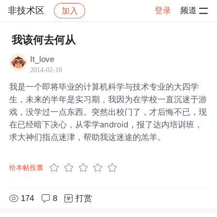
非技术区
登录
频道
加入
帖子详情
社区
非技术区
我该何去何从
It_love
2014-02-10
我是一个即将毕业的计算机科学与技术专业的大四学
生，未来的半年是实习期，我因为在学校一直沉迷于游
戏，没学过一点东西。突然出校门了，才后悔不已，现
在已经暗下决心，从零学android，报了达内培训班，
求大神们指点迷津，帮助我这迷途的羔羊。
给本帖投票
174
8
打赏