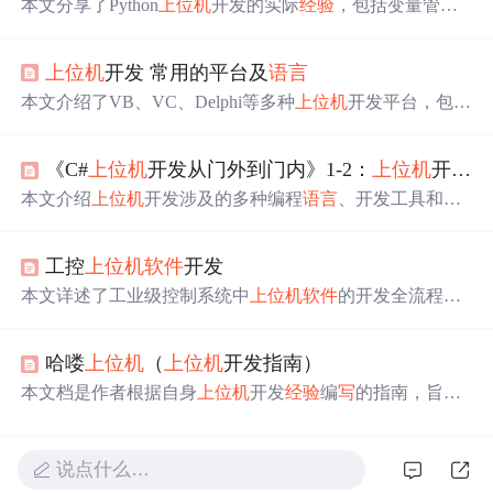
本文分享了Python
上位机
开发的实际
经验
，包括变量管
理、多线程应用、GUI设计等，特别介绍了tkinter和OpenC
V的具体使用技巧。
上位机
开发 常用的平台及
语言
本文介绍了VB、VC、Delphi等多种
上位机
开发平台，包括
其开发
语言
、工具、适用平台和特点。还针对硬件工程师
和商业
软件
开发者给出平台选择建议，如硬件工程师可按
《C#
上位机
开发从门外到门内》1-2：
上位机
开发
语
LabVIEW、Qt、C# WinForm顺序选择，商业
软件
可考虑C#
WinForm、C# WPF、C++ QT。
本文介绍
上位机
开发涉及的多种编程
语言
、开发工具和调
试方法。详细阐述了C#、Python、LabVIEW、Qt等
语言
的
特点、适用场景，给出开发示例及环境搭建步骤，还推荐
工控
上位机
软件
开发
了串口调试助手、逻辑分析仪等调试工具，强调选择合适
技术栈可提升开发效率和系统稳定性。
本文详述了工业级控制系统中
上位机
软件
的开发全流程，
包括底层设计、上下位机通信安全、数据接收与存储、数
据清洗与图形展示等内容。重点讨论了数据安全的重要
哈喽
上位机
（
上位机
开发指南）
性，如数据加密、传输校验以及服务器安全措施。同时，
提到了根据业务需求设计数据库以应对大规模实时数据的
本文档是作者根据自身
上位机
开发
经验
编
写
的指南，旨在
挑战。
帮助初学者快速掌握
上位机
开发，包括数据通信、协议制
定、UI设计、
软件
构架等多个方面，并提供了Qt和C# Win
Form的实现代码示例。
说点什么…