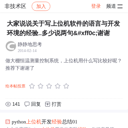
非技术区
登录
频道
加入
帖子详情
社区
非技术区
大家说说关于写上位机软件的语言与开发
环境的经验..多少说两句&#xff0c;谢谢
静静地思考
2014-02-14
做大棚恒温测量控制系统，上位机用什么写比较好呢？
推荐下谢谢了
给本帖投票
141
回复
打赏
python
上位机
开发
经验
总结01