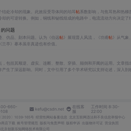
个结处冷却的现象。此效应受导体间的珀耳
帖
系数影响，与焦耳热和热梯
冷却的可逆转换。例如，铜线和铋线组成的电路中，电流流动方向决定了
》的问题
迹、仿品、刻本问题。认为《伯远
帖
》展现晋人风流，《功甫
帖
》从气象
《兰亭》摹本虽非真迹也有价值。
点，包括其顺逆、虚实、连断、整散、穿插、颠倒和开阖的运用。文章指
作产生了深远影响。同时，文中引用了多个学术研究以支持论述，深入剖
。
400-660-
在线客
工作时间 8:30-
kefu@csdn.net
0108
服
22:00
2020〕1039-165号
经营性网站备案信息
北京互联网违法和不良信息举报中心
me商店下载
账号管理规范
版权与免责声明
版权申诉
出版物许可证
营业执照
026北京创新乐知网络技术有限公司