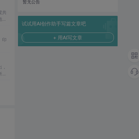
暂无公告
度共
结点
试试用AI创作助手写篇文章吧
+ 用AI写文章
、印
出，
析了