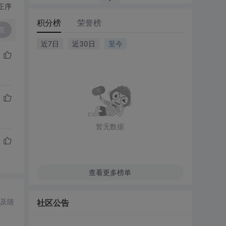
正序
积分榜
荣誉榜
复
近7日
近30日
至今
暂无数据
查看更多榜单
及随
社区公告