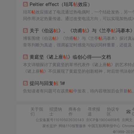
Peltier effect（珀耳
帖
效应）
珀耳
帖
效应描述了电流通过热电偶时，一个结处发热，另一
同作用决定热量传递。通过改变电流方向，可以实现加热或
的加热或冷却效果。
关于《伯远
帖
》、《功甫
帖
》与《兰亭
帖
冯摹本
博客围绕《伯远
帖
》《功甫
帖
》与《兰亭
帖
冯摹本》探讨真
章等判断为真迹，强调鉴定时感觉与知识同样重要，还提及
黄庭坚《诸上座
帖
》临创心得——文档
本文详细探讨了黄庭坚的草书代表作《诸上座
帖
》的艺术特
《诸上座
帖
》不仅展现了黄庭坚的创新精神，对后世书法创
黄庭坚草书的理论基础和实践技巧。
提问与回复
帖
1#
告知读者有问题可在该类
帖
中发表，待内容增加后会开新
帖
关于我
招贤纳
商务合
寻求报
协议专
们
士
作
道
区
公安备案号11010502030143
京ICP备19004658号
京网文〔
家长监护
网络110报警服务
中国互联网举报中心
Chro
©1999-2