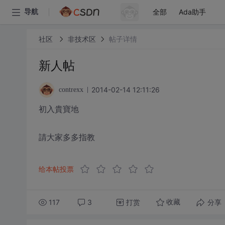
全部
Ada助手
导航
社区
非技术区
帖子详情
新人帖
2014-02-14 12:11:26
contrexx
初入貴寶地
請大家多多指教
给本帖投票
117
3
打赏
分享
收藏