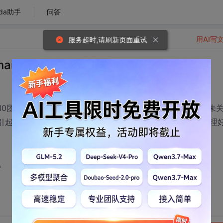
da助手
问答
用AI写
服务超时,请刷新页面重试
mmary标签错位的问题
010团队开发中summary标签错位的问题，一直有发现，但并未
误引起的警告上万条了。有必要纠正一下。发生错位通常是A整理
。