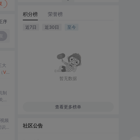
复
积分榜
荣誉榜
正序
近7日
近30日
至今
复
三大
（
VS
暂无数据
机制
关键
查看更多榜单
视频
社区公告
误识