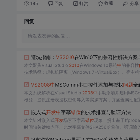
185
回复
打赏
分享
收藏
回复
请发表友善的回复…
避坑指南：
VS
2010
在Win10下的兼容性解决方
本文聚焦Visual Studio
2010
在Windows 10系统
中
的兼容性
技术路径：虚拟机隔离（Windows 7+VirtualBox）、宿
2008
降级或新版
VS
调用VC10工具集）；强调日志分析、P
VS
2008
中
MSComm串口控件添加与授权
问题
全
本文系统解析在Visual Studio
2008
中
手动添加并启用MSC
根源，提供注册表授权密钥导入等实操方案，并涵盖属性配置、
技术要点，适用于工业自动化、嵌入式上位机等需兼容VB6/
嵌入式
开发
中
字幕
错位
的技术排查与验证方法
本文针对嵌入式
开发
场景下字幕
错位
现象，提出基于ffpr
时间轴关键帧内容、比对字幕文件SHA256哈希值。强调
别及多轨道选错，并倡导以工具链交叉验证替代主观推测。
拯救你的Winform界面！在150%缩放的高分屏