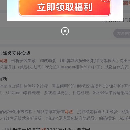
转发到动态
举报
写回
切换为时间
发表回
案与降级安装实战
问题
，剖析安装失败、调试崩溃、DPI异常及安全机制冲突等根因；提出
主机深度调优（兼容模式/高DPI设置/Defender排除/SP1补丁）以及替代方案
rocMon监控与社区协作等进阶排障方法。
解析
omm串口通信控件的全过程，重点阐明‘设计时授权’错误的COM组件许可
OnComm事件处理、多线程UI更新、粘包处理、32/64位平台适配等
VC6遗留串口通信场景。
obe的标准化排查流程：确认字幕流语言
标签
、提取指定轨道人工校验、核对
输入有效性是技术分析前提，指出常见诱因包括音轨误导、编码损坏、ASR
上，用注册表一招搞定
VS
2022窗体设计器变形