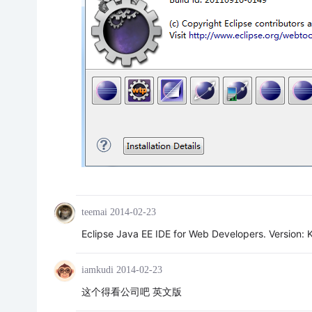
teemai
2014-02-23
Eclipse Java EE IDE for Web Developers. Version: 
iamkudi
2014-02-23
这个得看公司吧 英文版