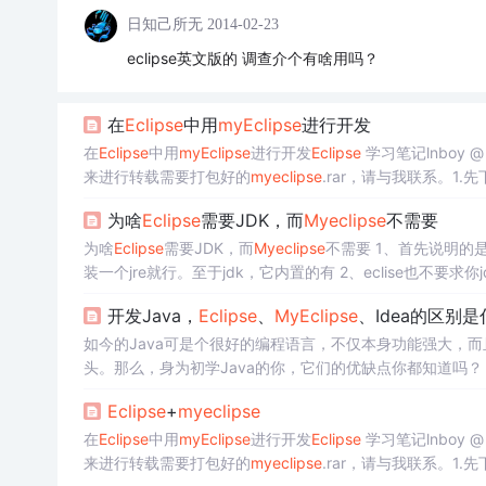
日知己所无
2014-02-23
eclipse英文版的 调查介个有啥用吗？
在
Eclipse
中用
my
Eclipse
进行开发
在
Eclipse
中用
my
Eclipse
进行开发
Eclipse
学习笔记lnboy
来进行转载需要打包好的
my
eclipse
.rar，请与我联系。1.先
g/downloads/index.php主
为啥
Eclipse
需要JDK，而
My
eclipse
不需要
为啥
Eclipse
需要JDK，而
My
eclipse
不需要 1、首先说明的
装一个jre就行。至于jdk，它内置的有 2、eclise也不要求你
clise之所以不需
开发Java，
Eclipse
、
My
Eclipse
、Idea的区别
如今的Java可是个很好的编程语言，不仅本身功能强大，而
头。那么，身为初学Java的你，它们的优缺点你都知道吗？
Eclipse
+
my
eclipse
在
Eclipse
中用
my
Eclipse
进行开发
Eclipse
学习笔记lnboy
来进行转载需要打包好的
my
eclipse
.rar，请与我联系。1.先