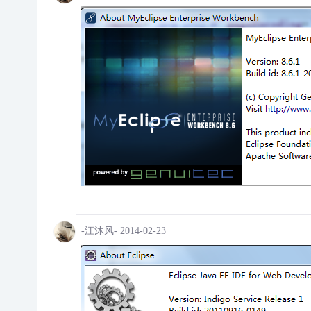
-江沐风-
2014-02-23