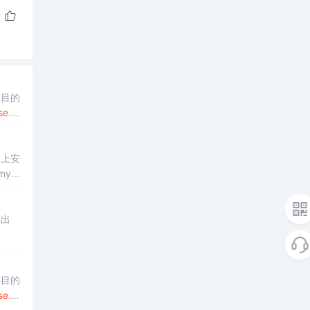
等目的
se
.or
脑上安
mye
冒出
等目的
se
.or