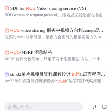
文档
为
RFC
4975 MSRP协议可以实现1对1(1:1)，或者1
SDP for
RCS
Video sharing service (VS)
对多(1:N)的方式建立会话，发送内容。 MSRP的几时消息
可分为三类 1)寻呼模式(Pager Mode) 使用sip message进
SDP(session description protocol)，顾名思义就是会话描述协
行消息传递，此模式主要用于小
议，主要用于c/s网络会话交互中双方会话信息和媒体信息
的描述，在
RCS
中，SDP通常和SIP协议配合一起使用，以
RCS
video sharing 服务中视频方向和camera选项编解码
此来完成双方会话和媒体协商。 SDP 作为SIP协议数据包
中的一部分，封装在SIP invite消息中，当接收方收到sip inv
在实时video分享时候，接收方会实时的根据发送方的came
ite信令时，就会通过SIP invite消息中的SDP来
ar选项和视频旋转方向来调整自己的显示。
RCS
-MSRP 消息结构
MSRP协议比较简单，只定了两个消息类型/方法，一个请
求消息、一个响应消息。 MSRP Request用于发送一个完整
的消息，或者一个信息块 MSRP Response 请求响应 详细可
stm32单片机项目资料课程设计
文档
C语言程序代码原理图电路PCB实例用单片机制作多路输入电压表
参考
RFC
4975 消息结构" TITLE="
RCS
-MSRP 消息结构" /
>
stm32单片机项目资料课程设计
文档
C语言程序代码原理图
电路PCB实例用单片机制作多路输入电压表
说点什么…