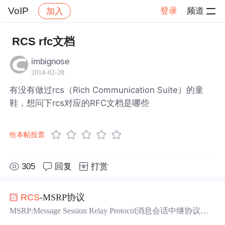
VoIP
登录
频道
加入
帖子详情
社区
VoIP
RCS rfc文档
imbignose
2014-02-28
有没有做过rcs（Rich Communication Suite）的童
鞋，想问下rcs对应的RFC文档是哪些
给本帖投票
305
回复
打赏
RCS
-MSRP协议
MSRP:Message Session Relay Protocol消息会话中继协议。
是一种面向连接的协议，在
RCS
中是一应用层协议。协议