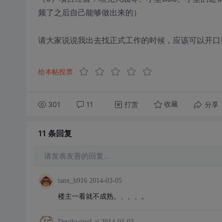
频了之后自己能够做出来的）
请大家说说我出去找正式工作的时候，应该可以开口要
给本帖投票
301
11
打赏
分享
收藏
11 条
回复
请发表友善的回复…
tanx_h916
2014-03-05
楼主一看就不成熟。、、、。
DevilswingLai
2014-03-03