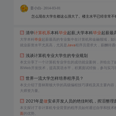
姜小白-
2014-03-01
怎么现在大学生都这么强大了。楼主水平已经非常不
清华
计算机系
本科
毕业
起薪,大学本科
毕业
起薪最
大学本科
毕业
起薪最高的专业集中在计算机和金融领域，如
就业薪资水平尤其高，尤其是
Java
程序员需求大，薪酬待遇
渐减小，非计算机科班出身的学生也能取得不错的薪资。此
浅谈计算机专业大学生的专业规划
本文分享了一个计算机专业学生的成功就业案例，并给出了建
和Web开发技术，提高英语水平，积累面试经验，参与实习
世界一流大学怎样培养程序员？
本文介绍了普林斯顿大学的高级编程技巧课程及其主要内容
大师资力量。
2021年是
做
安卓开发人员的绝佳时机，挥泪整理
本文探讨了非计算机专业背景的程序员如何通过自学和技术积
面
的优势。