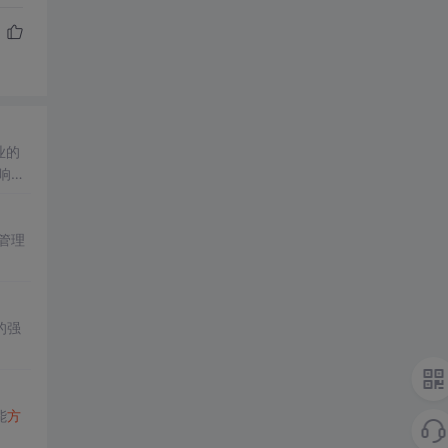
业的
响逐
管理
的强
能
方