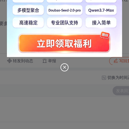
多少薪水，我心里没底。先谢谢各位前辈了！[/b]
转发到动态
举报
写回
切换为时间
发表回