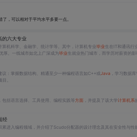
错了，可以相对于平均水平多要一点。
高的六大专业
计算机科学、金融学、统计学等。其中，计算机专业
毕业
生在IT和通讯行
优厚。一线城市如北上广深成为
毕业
生就业热门城市，而学历对薪资的影
外，游戏、外包和互联网行业提供了具有竞争力的薪资待遇。
议：掌握数据结构、精通至少一种编程语言如C++或
Java
，学习数据库
项目。
，包括语言选择、工具使用、编程实践等
方面
，并提及了该大学
计算机系
面经
累进入编程领域，并介绍了Scudo分配器的设计理念及其在安全性与性