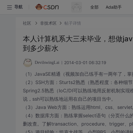
全部
Ada助手
导航
社区
非技术区
帖子详情
本人计算机系大三未毕业，想做ja
到多少薪水
2014-03-01 06:32:19
DevilswingLai
（1）JavaSE精通（视频加自己练手有一两年了，掌
（2）SSH方面：Sturts2熟悉（熟悉程度：各种细节和可
Spring2.5熟悉（IoC/DI可以熟练地用反射机
说，ssh可以熟练地运用在自己的项目当中。
（3）Java Web方面：熟练运用html、css、servle
（4）数据库方面：熟练掌握select语句（分页
删改查。了解transaction、procedure、trigg
（5）项目经验：坦克大战等、小型BBS、小型的进