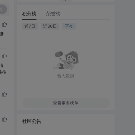
复
积分榜
荣誉榜
近7日
近30日
至今
进
清
往往
暂无数据
查看更多榜单
社区公告