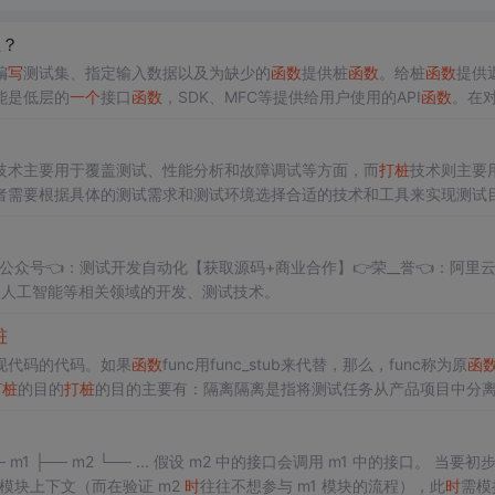
思？
编
写
测试集、指定输入数据以及为缺少的
函数
提供桩
函数
。给桩
函数
提供
能是低层的
一个
接口
函数
，SDK、MFC等提供给用户使用的API
函数
。在
的过程中并不需要对这些
函数
的内部进行测试，只需要为测试的代码提供
技术主要用于覆盖测试、性能分析和故障调试等方面，而
打桩
技术则主要
者需要根据具体的测试需求和测试环境选择合适的技术和工具来实现测试
集信息（如覆盖率、性能数据等）、改变程序行为或进行调试。在机载嵌
）
条件下的执行路径和逻辑分支。
n语言👉公众号👈：测试开发自动化【获取源码+商业合作】👉荣__誉👈：阿里
人、人工智能等相关领域的开发、测试技术。
桩
现代码的代码。如果
函数
func用func_stub来代替，那么，func称为原
函
打桩
的目的
打桩
的目的主要有：隔离隔离是指将测试任务从产品项目中分
法就是
打桩
，将测试任务之外的，并且与测试任务相关的代码，用桩来代
1 模块上下文（而在验证 m2
时
往往不想参与 m1 模块的流程），此
时
需模