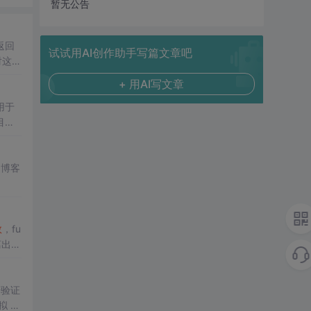
暂无公告
返回
试试用AI创作助手写篇文章吧
对这些
一个
返
+ 用AI写文章
用于
目
入式
云博客
数
，fu
离出
替，
拟 m