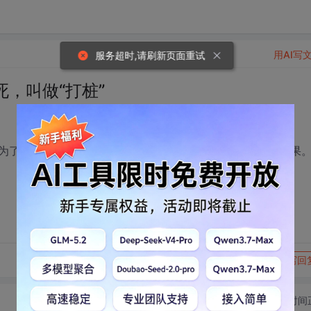
用AI写
服务超时,请刷新页面重试
，叫做“打桩”
们为了只测试A函数的功能，往往将B函数写死，返回特定的结果
转发到动态
举报
写回
切换为时间