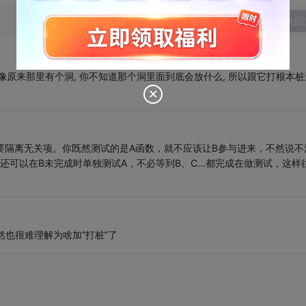
发表回
 就像原来那里有个洞, 你不知道那个洞里面到底会放什么, 所以跟它打根本桩
为要隔离无关项。你既然测试的是A函数，就不应该让B参与进来，不然说不
可以在B未完成时单独测试A，不必等到B、C...都完成在做测试，这样
然也很难理解为啥加“打桩”了