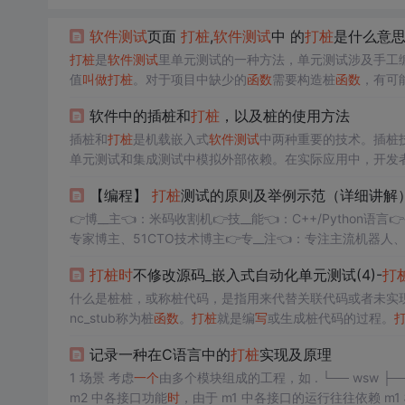
软件测试
页面
打桩
,
软件测试
中 的
打桩
是什么意
打桩
是
软件测试
里单元测试的一种方法，单元测试涉及手工
值
叫做
打桩
。对于项目中缺少的
函数
需要构造桩
函数
，有可
API
函数
构建桩
函数
的
时
候，可以做到尽量的简洁，在测试
软件中的插桩和
打桩
，以及桩的使用方法
回值。扩展资料主模块作为驱动...
插桩和
打桩
是机载嵌入式
软件测试
中两种重要的技术。插桩
单元测试和集成测试中模拟外部依赖。在实际应用中，开发
标。插桩是指在源代码中插入额外的代码（桩代码），以收
【编程】
打桩
测试的原则及举例示范（详细讲解
软件测试
中，插桩技术常用于覆盖测试，以验证软件在特定
👉博__主👈：米码收割机👉技__能👈：C++/Pytho
专家博主、51CTO技术博主👉专__注👈：专注主流机器
打桩
时
不修改源码_嵌入式自动化单元测试(4)-
打
什么是桩桩，或称桩代码，是指用来代替关联代码或者未实
nc_stub称为桩
函数
。
打桩
就是编
写
或生成桩代码的过程。
来，使之能够独立编译、链接，并独立运行。隔离的基本方
记录一种在C语言中的
打桩
实现及原理
从而实现分离测...
1 场景 考虑
一个
由多个模块组成的工程，如 . └── wsw ├── m1 ├── m2 └── ... 假设 m2 中的接口会调用 m1 中的接口。 当要初步验证
m2 中各接口功能
时
，由于 m1 中各接口的运行往往依赖 m